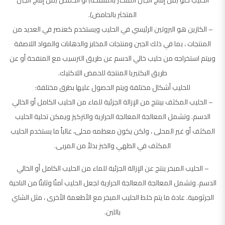
الحليب حلو (من إنتاج الجبن المتخثر بالمنفحة) أو الحمض (من إنتاج الجبن
المتخثر بالحامض).
– الكازين هو البروتين الرئيسي في الحليب ويستخدم كعنصر في العديد من
المنتجات ، بما في ذلك الجبن ومنتجات المخابز والدهانات والمواد اللاصقة
وبيتم استخراجه من حليب خالي الدسم عن طريق الترسيب مع المنفحة أو عن
طريق البكتيريا المنتجة للحمض اللاكتيك.
للحليب أشكال مختلفة ويتم الحصول عليها بطرق مختلفة:
– الحليب المكثف بينتج من الإزالة الجزئية للماء من الحليب الكامل أو الخالي
الدسم. وتشمل المعالجة المعالجة الحرارية والتركيز ويمكن تحلية الحليب
المكثف أو غير المحلى ، ولكن يكون معظمه محلى، غالباً ما يستخدم الحليب
المكثف في الطهي والخبز بدلاً من المربى.
– الحليب المبخر ينتج عن الإزالة الجزئية للماء من الحليب الكامل أو الخالي
الدسم. وتشمل المعالجة المعالجة الحرارية لجعل الحليب آمنًا وثابتًا من الناحية
الجرثومية. عادة ما يتم خلط الحليب المبخر مع الأطعمة الأخرى ، مثل الشاي
باللبن.