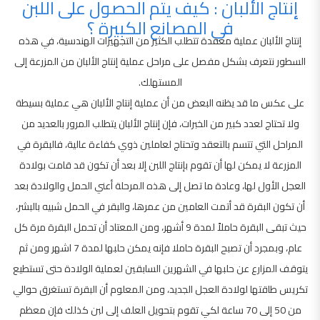
إنتاج الألبان : كيف يتم الحصول على اللبن
في المصانع الكبيرة ؟
إنتاج الألبان عملية معقدة تتطلب الكثير من التجهيزات الهندسية، في هذه
السطور نتعرف بشكل مفصل على مراحل عملية إنتاج الألبان من المزرعة إلى
المستهلك.
على عكس ما قد يظنه البعض من أن عملية إنتاج الألبان هي عملية بسيطة
ولا تحتاج لعدد كبير من الخبرات، فإن إنتاج الألبان يتطلب المرور بالعديد من
المراحل التي تتسم بالتعقد وتحتاج لعاملين ذوي كفاءة عالية، فالبقرة في
المزرعة لا يمكن لها أن تقوم بإنتاج اللبن إلا بعد أن تكون قد قامت بولادة
العجل الأول لها، وعادة ما تصل إلى هذه المرحلة أعني الحمل والولادة بعد
أن تكون البقرة قد أتمت العامين من عمرها، والبقر في الحمل شبيه بالبشر،
حيث تبقى البقرة حاملاً لمدة 9 أشهر، ومن المعتاد أن تحمل البقرة مرة كل
عام، وبمجرد أن تصبح البقرة حاملا فإنه يمكن حلبها لمدة 7 اشهر ومن ثم
يتوقف المزارع عن حلبها في الشهرين السابقين لعملية الولادة حتى تستطيع
تكريس طاقتها لولادة العجل الجديد، ومن المعلوم أن البقرة تستغرق حوالي
من 50 إلى 70 ساعة لكي تقوم بتحويل العلف إلى لبن كذلك فإن معظم