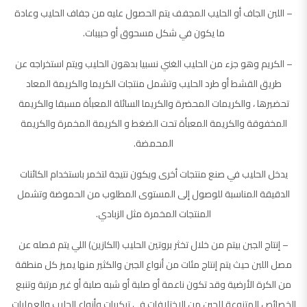
– اللبن الجاف أو الحليب المجفف يتم الحصول عليه من جفاف الحليب وعادة
ما يكون في شكل مسحوق أو حبيبات.
– الكريم وهو جزء من الحليب الغني نسبيا بدهون الحليب ويتم استخراجه عن
طريق القشط أو طرد الحليب وتشمل منتجات الكريما والكريمة المعاد
تحضيرها ، والكريمات المحضرة والكريما السائلة المعبأة مسبقا والكريمة
المخفوقة والكريمة المعبأة تحت الضغط و الكريمة المخمرة والكريمة
المحمضة.
يدخل الحليب في صنع منتجات أخرى ويكون نتيجة لتخمر باستخدام الكائنات
الدقيقة المناسبة للوصول إلى المستوى المطلوب من الحموضة وتشمل
المنتجات المخمرة مثل الزبادي.
– إنتاج الجبن بيتم من خلال تخثر بروتين الحليب (الكازين) اللي يتم فصله عن
مصل اللبن حيث يتم إنتاج مئات من أنواع الجبن والكثير منها يميز كل منطقة
من الكرة الأرضية وقد تكون ناعمة أو صلبة أو شبه صلبة أو غير مرتبة وتنبع
الخصائص المتنوعة للجبن من الاختلافات في تركيبات وأنواع الحليب والعمليات