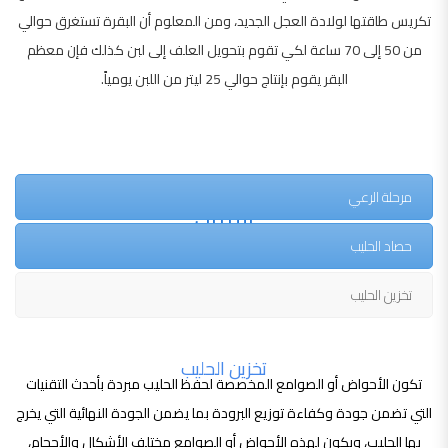
تكريس طاقتها لولادة العجل الجديد، ومن المعلوم أن البقرة تستغرق حوالي
من 50 إلى 70 ساعة لكي تقوم بتحويل العلف إلى لبن كذلك فإن معظم
البقر يقوم بإنتاج حوالي 25 ليتر من اللبن يومياً.
المراحل العامة التي تستغرقها عملية إنتاج
مرحلة الرعي
الألبان
حصاد الحليب
تخزين الحليب
تخزين الحليب
تكون الأحواض أو الصوامع المخصصة لحفظ الحليب مبردة بأحدث التقنيات
التي تضمن جودة وكفاءة توزيع البرودة بما يضمن الجودة النهائية التي يخرج
بها الحليب، ويكون لهذه الأحواض أو الصوامع مختلف الأشكال والأحجام،