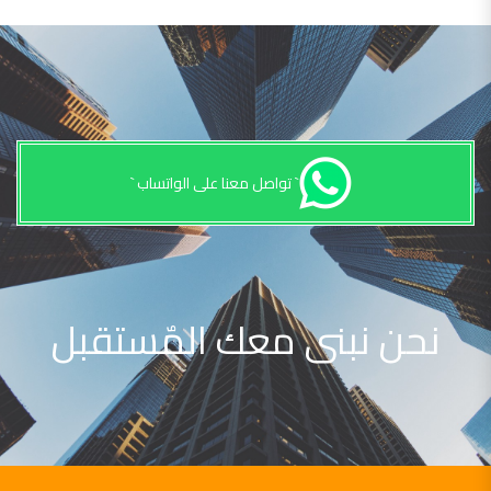
` تواصل معنا على الواتساب `
نحن نبنى معك المٌستقبل