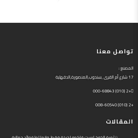
تواصل معنا
المصنع
:
17
شارع أم القرى
,
سندوب
,
المنصورة
,
الدقهلية
+2 (010) 000-68843
+2 (010) 008-60540
المقالات
ثمرة الخوخ ليست فاكهه لذيذة فقط ،وإنما لها فوائد جمالية