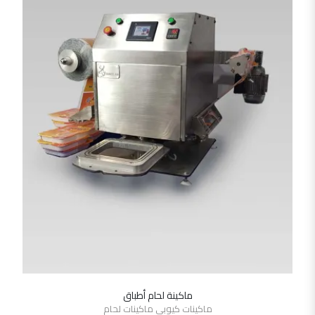
ماكينة لحام أطباق
SHOW DETAILS
ماكينات كيوبى ماكينات لحام