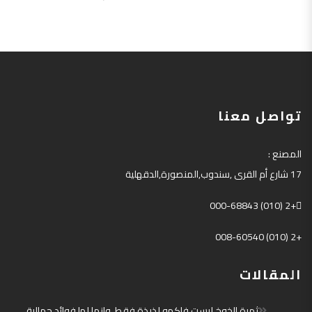
تواصل معنا
المصنع
:
17
شارع أم القرى
,
سندوب
,
المنصورة
,
الدقهلية
+2 (010) 000-68843
+2 (010) 008-60540
المقالات
ثمرة الخوخ ليست فاكهه لذيذة فقط ،وإنما لها فوائد جمالية