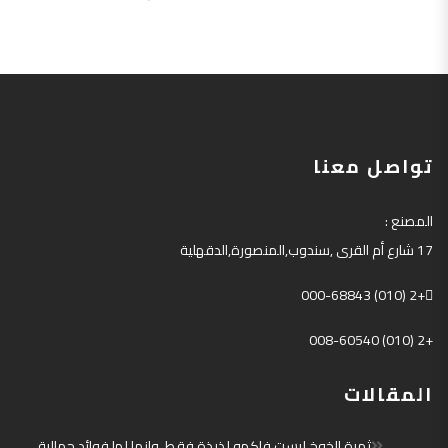
تواصل معنا
المصنع
:
17
شارع أم القرى
,
سندوب
,
المنصورة
,
الدقهلية
+2 (010) 000-68843
+2 (010) 008-60540
المقالات
ثمرة الخوخ ليست فاكهه لذيذة فقط ،وإنما لها فوائد جمالية