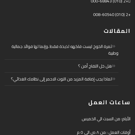
+2 (010) 000-68843
+2 (010) 008-60540
المقالات
ثمرة الخوخ ليست فاكهه لذيذة فقط ،وإنما لها فوائد جمالية
وطبية
هل خل التفاح أمن ؟
لماذا يجب إضافة المزيد من التوت الاحمر إلى نظامك الغذائي؟
ساعات العمل
الأيام: من السبت الي الخميس
أوقات العمل : من ٨ ص الي ٥ م