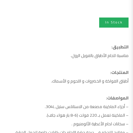
ماكينة لحام أطباق
In Stock
التطبيق:
مناسبة للحام الأطباق بالفويل الرول.
المنتجات:
أطباق الفواكة و الخضروات و اللحوم و الأسماك.
المواصفات:
– أجزاء الماكينة مصنعة من الاستانلس ستيل 304L.
– الماكينة تعمل بـ 220 فولت (6-8 بار هواء جاف).
– سخانات لحام الأغطية الألومنيوم .
– مفاتيح للتحكم فى درجة حرارة اللحام ذات كابلات خاصة لتحمل الحرارة .