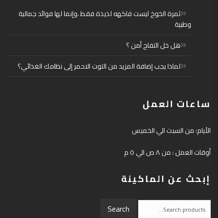
ثمرة الخوخ ليست فاكهه لذيذة فقط ،وإنما لها فوائد جمالية
وطبية
هل خل التفاح أمن ؟
لماذا يجب إضافة المزيد من التوت الاحمر إلى نظامك الغذائي؟
ساعات العمل
الأيام: من السبت الي الخميس
أوقات العمل : من ٨ ص الي ٥ م
إبحث عن الماكينة
Search
Search
for: