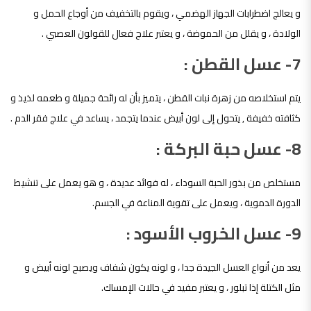
و يعالج اضطرابات الجهاز الهضمي ، ويقوم بالتخفيف من أوجاع الحمل و
الولادة ، و يقلل من الحموضة ، و يعتبر علاج فعال للقولون العصبي .
7- عسل القطن :
يتم استخلاصه من زهرة نبات القطن ، يتميز بأن له رائحة جميلة و طعمه لذيذ و
كثافته خفيفة , يتحول إلى لون أبيض عندما يتجمد ، يساعد في علاج فقر الدم .
8- عسل حبة البركة :
مستخلص من بذور الحبة السوداء ، له فوائد عديدة ، و هو يعمل على تنشيط
الدورة الدموية ، ويعمل على تقوية المناعة في الجسم.
9- عسل الخروب الأسود :
يعد من أنواع العسل الجيدة جدا ، و لونه يكون شفاف ويصبح لونه أبيض و
مثل الكتلة إذا تبلور ، و يعتبر مفيد في حالات الإمساك.