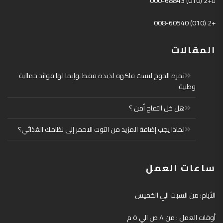
+2 (010) 000-68843
+2 (010) 008-60540
المقالات
ثمرة الخوخ ليست فاكهه لذيذة فقط ،وإنما لها فوائد جمالية
وطبية
هل خل التفاح أمن ؟
لماذا يجب إضافة المزيد من التوت الاحمر إلى نظامك الغذائي؟
ساعات العمل
الأيام: من السبت الي الخميس
أوقات العمل : من ٨ ص الي ٥ م