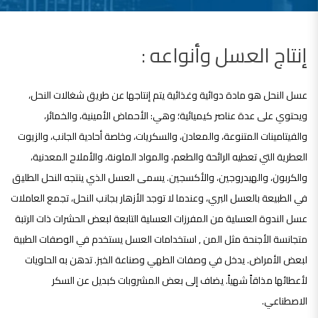
إنتاج العسل وأنواعه :
عسل النحل هو مادة دوائية وغذائية يتم إنتاجها عن طريق شغالات النحل،
ويحتوي على عدة عناصر كيميائية؛ وهي: الأحماض الأمينية، والخمائر،
والفيتامينات المتنوعة، والمعادن، والسكريات، وخاصة أحادية الجانب، والزيوت
العطرية التي تعطيه الرائحة والطعم، والمواد الملونة، والأملاح المعدنية،
والكربون، والهيدروجين، والأكسجين. يسمى العسل الذي ينتجه النحل الطليق
في الطبيعة بالعسل البري، وعندما لا توجد الأزهار بجانب النحل، تجمع العاملات
عسل الندوة العسلية من المفرزات العسلية التابعة لبعض الحشرات ذات الرتبة
متجانسة الأجنحة مثل المن , استخدامات العسل يستخدم في الوصفات الطبية
لبعض الأمراض. يدخل في وصفات الطهي وصناعة الخبز. تدهن به الحلويات
لأعطائها مذاقاً شهياً. يضاف إلى بعض المشروبات كبديل عن السكر
الاصطناعي.