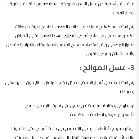
لا يقل في أهمية عن عسل السدر ، فهو يتم استخلاصه من نبتة القبار البرية (
الصبار البري )
يتم استخدامه كعلاج مساعد في حالات الضعف الجنسي و ينشط وظائف
الكبد ويساعد في في علاج أمراض الشرايين وهذا العسل مثالي لأمراض
الجهاز الهضمي ويتم استخدامه لعلاج الانيميا والاستسقاء والتهاب المفاصل
وآلام الأسنان ومرض النقرس.
3- عسل الموالح :
يتم استخلاصه من أشجار الحمضيات مثل ( شجر البرتقال – الليمون – اليوسفي
وغيرها )
لونه ابيض و كثافته منخفضة ويحتوي على نسبة عالية من حمض
الأسكوربيك وهو ايضا مضاد للاكسدة
، يعتبر مفيد جداً للأطفال و على الخصوص في حالات أمراض مثل الانفلونزا
والبرد لأن فوائد هذه الحمضيات تنتقل إلى العسل فيحصل على مميزاتها