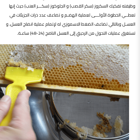
وظيفته تفكيك السكروز (سكر القصب) و الجلوكوز (سكـــر العنب) حيث إنها
تعطــي الخطوة الأولـــى لعملية الهضـم و تضاعف عدد ذرات الجزيئات في
العسـل وبالتالي تضاعف الضغط الاسموزي له لإتمام عملية انضاج العسل، و
تستغرق عمليات التحول من الرحيقِ إلى العسل الناضج (24-48) ساعـة.