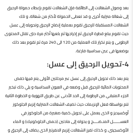
بعد وصول الشغالات إلى الطائفة فإن الشغالات تقوم بإعطاء حمولة الرحيق
إلى شغالة منزلية أخرى و قد تعطى الحمولة لأكثر من شغالة، و تلك
الشغالات المستقبلة للرحيق تقوم بعملية إنضاج الرحيق وتحويله إلى عسل
حيث تقوم ببلع قطرة الرحيق ثم إخراجها ثم بلعها أكثر مرة حتى تقلل المحتوى
الرطوبى و يتم تكرار تلك العملية من 120 الى 240 مرة ثم تقوم بعد ذلك
بوضعها فى عين سداسية فارغة.
4-تحويل الرحيق إلى عسل:
يتم بعد ذلك تحويل الرحيق إلى عسل عبر مرحلتين الأولى يتم فيها خفض
المحتويات المائية للرحيق قبل وضعه في العيون السداسية و يلي ذلك تبخير
الجزء المتبقي من الرطوبة إلى الحد الأدنى عن طريق التهوية و الخطوة الثانية
تتم بواسطة فعل الإنزيمات حيث تضيف الشغالات المنزلية إنزيم الجلوكوز
أوكسيديز و الذى يعمل على تحويل كمية صغيرة من الجلوكوز في
العســــــل المنـضــــج و يحوله إلى مادتين (حمض الجلوكونيك) و الماء
الأوكسجيني، و كذلك تفرز الشغالات إنزيم الانفرتيز الذي يضاف إلى الرحيق و