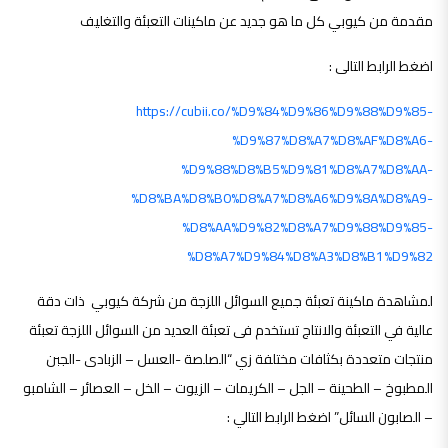
مقدمة من كيوبي كل ما هو جديد عن ماكينات التعبئة والتغليف
اضغط الرابط التالى :
https://cubii.co/%D9%84%D9%86%D9%88%D9%85-
%D9%87%D8%A7%D8%AF%D8%A6-
%D9%88%D8%B5%D9%81%D8%A7%D8%AA-
%D8%BA%D8%B0%D8%A7%D8%A6%D9%8A%D8%A9-
%D8%AA%D9%82%D8%A7%D9%88%D9%85-
%D8%A7%D9%84%D8%A3%D8%B1%D9%82
لمشاهدة ماكينة تعبئة
جميع السوائل اللزجة من شركة كيوبي ذات دقة
عالية في التعبئة والانتاج تستخدم فى تعبئة العديد من السوائل اللزجة تعبئة
منتجات متعددة بكثافات مختلفة زي “الصلصة -العسل – الزبادى -الجبن
المطبوخ – الطحينة – الجل – الكريمات – الزيوت – الخل – العصائر – الشامبو
– الصابون السائل”
اضغط الرابط التالي :