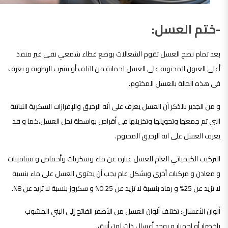
-ختم العسل:
بعد تمام نضج العسل تقوم الشغالات بوضع غطاء شمعي نقى غير منفذ
أعلى العيون المحتوية على العسل لحماية من التلف أو تشرب الرطوبة و يعرف
فى هذه الحالة بالعسل المختوم.
و من الجدير بالذكر أن العسل يعرف على أنه الرحيق والإفرازات السكرية النباتية
التي تم جمعها وتحويلها وتخزينها فى أقراص بواسطة نحل العسل،كما و قد
يعرف العسل على انة الرحيق المختوم.
التركيب الكيميائي العام للعسل عبارة عن ماء وسكريات وأحماض و فيتامينات
و معادن و مركبات أخرى وبشكل عام يجب أن يحتوى العسل على ماء بنسبة
لا تزيد عن 25% و رماد بنسبة لا تزيد عن 0.25% و سكروز بنسبة لا تزيد عن 8%.
ألوان الأعسال: تختلف ألوان العسل من الأصفر الفاتح إلى البني المشوب
باخضرار أو إحمرار و يوجد أعسال ذات لون أزرق.