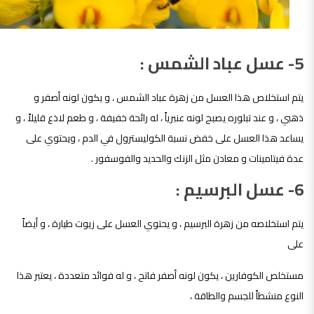
5- عسل عباد الشمس :
يتم استخلاص هذا العسل من زهرة عباد الشمس ، و يكون لونه أصفر و
ذهبي ، و عند تبلوره يصبح لونه عنبرياً ، له رائحة خفيفة ، و طعم لاذع قليلاً ، و
يساعد هذا العسل على خفض نسبة الكوليسترول في الدم ، ويحتوي على
عدة فيتامينات و معادن مثل الزنك والحديد والفوسفور .
6- عسل البرسيم :
يتم استخلاصه من زهرة البرسيم ، و يحتوي العسل على زيوت طيارة ، و أيضاً
على
مستخلص الكوفارين ، يكون لونه أصفر فاتح ، و له فوائد متعددة ، يعتبر هذا
النوع منشطاً للجسم والطاقة ،