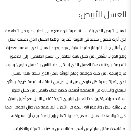
العسل الأبيض:
العسل الأبيض الذي يلفت الانتباه بتشابهه مع مربى الحليب هو من الأطعمة
التي أثارت فضول شديد في الآونة الأخيرة ، وهذا العسل الذي يصنعه النحل
في أعالي جبال القوقاز مفيد للغاية. يعود وجود العسل الذي نسميه معجزة ،
وهو الدواء الشافي من خلال تلبية الحاجة إلى السكر الطبيعي ، إلى العصور
القديمة. ويختلف هذا العسل الذي يُسمَّى عند الناس بـ “عسل مارس” بسبب
فترة إنتاجه ، من حيث موقعه وعلم الوراثة للنحل الذي ينتجه. هذا العسل ،
الذي يتم إنتاجه بشكل طبيعي من نحل طبيعي تمامًا ، له قيمة كبيرة. وبتأثير
الارتفاع والنباتات في المنطقة أصبحت مصدر غذاء طبيعي من خلال اظهار
سمة مميزة. يتكون هذا العسل البلوري نتيجة تفاعل النحل مع أطول لسان
في عائلة النحل والزهور التي تنمو في الأجزاء المرتفعة من جبال القوقاز. فما
هي فوائد هذا العسل المعجز؟ دعونا نتعلم بإيجاز لماذا يجب أن نستهلكه.
لمشاهدة مقال سابق عن أهم المقالات عن ماكينات التعبئة والتغليف