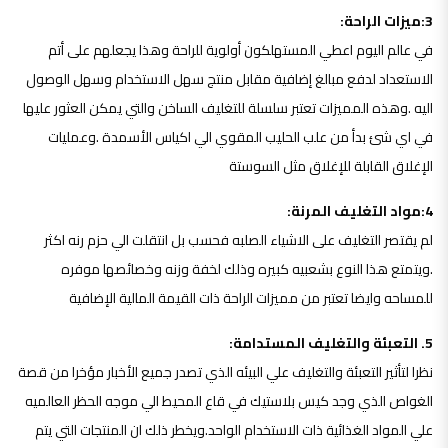
3:ميزات الراحة:
في عالم اليوم اعطي المستهلكون أولوية للراحة وهذا يجعلهم على أتم
الاستعداد لدفع مبالغ إضافية مقابل منتج سهل الاستخدام وسهل الوصول
اليه .وهذه المميزات تعتبر سلسلة للتغليف الساخن والتي يمكن العثور عليها
في اي شئ بدأ من علب الحليب المقوي الي اكياس الأسمدة .وعمليات
الإغلاق القابلة للإغلاق مثل السوستة
4:مواد التغليف المرنة:
لم يقتصر التغليف على الاشياء الصلبه فحسب بل انتقلت الي حزم رنه اكثر
.ويتمتع هذا النوع بشعبيه كبيره وذلك لخفة وزنه وخصائصها موفره
للمساحه وايضا تعتبر من مميزات الراحة ذات القيمة المالية الإضافية
5. التعبئة والتغليف المستدامة:
نظرا لتأثير التعبئة والتغليف علي البيئه الذي تصدر جميع الأخبار مؤخرا من قصة
الغواص الذي وجد كيس بلاستيك في قاع المحيط الي موجه الحظر العالميه
علي المواد الغذائية ذات الاستخدام الواحد.ويخطر ذلك ان المنتجات التي يتم