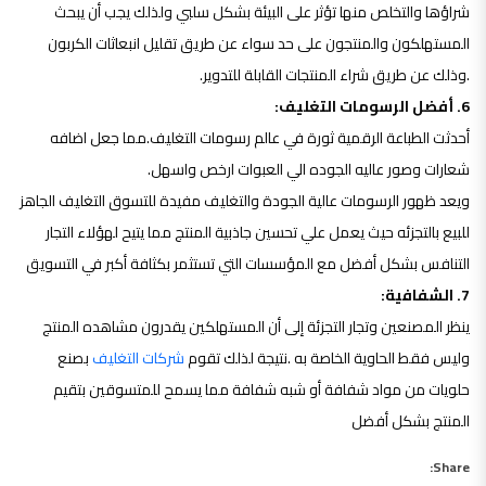
شراؤها والتخلص منها تؤثر على البيئة بشكل سلبي ولذلك يجب أن يبحث
المستهلكون والمنتجون على حد سواء عن طريق تقليل انبعاثات الكربون
.وذلك عن طريق شراء المنتجات القابلة للتدوير.
6. أفضل الرسومات التغليف:
أحدثت الطباعة الرقمية ثورة في عالم رسومات التغليف.مما جعل اضافه
شعارات وصور عاليه الجوده الي العبوات ارخص واسهل.
ويعد ظهور الرسومات عالية الجودة والتغليف مفيدة للتسوق التغليف الجاهز
للبيع بالتجزئه حيث يعمل علي تحسين جاذبية المنتج مما يتيح لهؤلاء التجار
التنافس بشكل أفضل مع المؤسسات التي تستثمر بكثافة أكبر في التسويق
7. الشفافية:
ينظر المصنعين وتجار التجزئة إلى أن المستهلكين يقدرون مشاهده المنتج
وليس فقط الحاوية الخاصة به .نتيجة لذلك تقوم
شركات التغليف
بصنع
حلويات من مواد شفافة أو شبه شفافة مما يسمح للمتسوقين بتقيم
المنتج بشكل أفضل
Share: