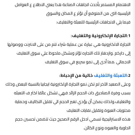
الاهتمام المستمر بأحدث اتجاهات الصناعة هذا يعني الاطلاع ع العوامل
الرئيسية التي من المتوقع أن تؤثر ع المكان والسوق
فيما يلي الاتجاهات الرئيسية للتعبئة والتغليف:
1:التجارة الإلكترونية والتغليف:
التجارة الالكترونية هي عبارة عن عملية شراء تتم من على الانترنت ووصولها
إلى داركم .وازدهار تلك التجاره تؤثر وبشكل ملحوظ علي سوق التغليف
الاجمالي .مما أدى إلى نمو سريع في سوق التغليف
2:
التعبئة والتغليف
خالية من الإحباط:
وعلى الصعيد الآخر لم تكن نمو التجارة الإلكترونية ايجابيا بالنسبة للبعض وذلك
بسبب وفرة الصناديق ذات الحجم الزائد فهي تشكل عائقا اكثر ف التعبئه
والتغليف.ولذلك يمكن أن يؤدي تغير الحجم الي تقليل التكاليف وحماية
محتويات العبوة وتقليل نفايات التغليف
هذه الاستراتيجية تسمي ادخل الرقم الصحيح حيث تتضمن تحسين حجم
الحاوية والعبوه ونوع الكائن.