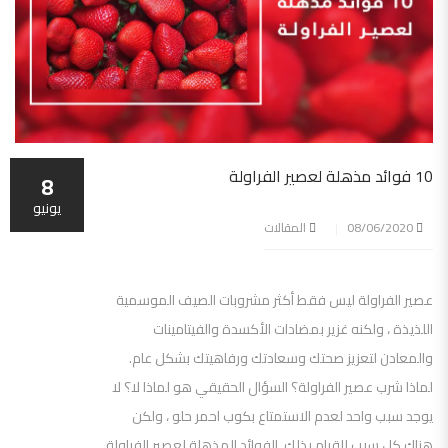
10 فوائد مذهلة لعصير الفراولة
8
يونيو
08/06/2020
المقالات
عصير الفراولة ليس فقط أكثر مشروبات الصيف الموسمية
اللذيذة ، ولكنه غزير بمضادات الأكسدة والفيتامينات
والمعادن لتعزيز صحتك وسعادتك ورفاهيتك بشكل عام.
لماذا شرب عصير الفراولة؟ السؤال الحقيقي هو لماذا لا؟ لا
يوجد سبب واحد لعدم الاستمتاع بكوب احمر حلو ، ولكن
هناك كل سبب للقيام بذلك. الفوائد المذهلة لعصير الفراولة