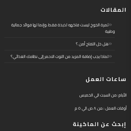
المقالات
ثمرة الخوخ ليست فاكهه لذيذة فقط ،وإنما لها فوائد جمالية
وطبية
هل خل التفاح أمن ؟
لماذا يجب إضافة المزيد من التوت الاحمر إلى نظامك الغذائي؟
ساعات العمل
الأيام: من السبت الي الخميس
أوقات العمل : من ٨ ص الي ٥ م
إبحث عن الماكينة