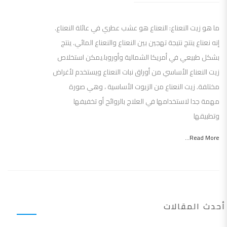
ما هو زيت النعناع: النعناع هو عشب عطري في عائلة النعناع.
إنه نعناع ينتج نتيجة تهجين بين النعناع والنعناع المائي. ينتج
بشكل طبيعي في أمريكا الشمالية وأوروبا.يمكن استخلاص
زيت النعناع الأساسي من أوراق نبات النعناع ويستخدم لأغراض
مختلفة. زيت النعناع من الزيوت الأساسية ، وهي صورة
مهمة جدا لاستخدامها في العلاج بالروائح أو تخفيفها
وتطبيقها
Read More...
أحدث المقالات