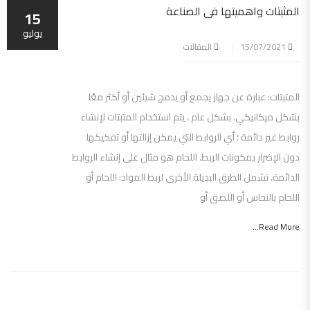
المثبتات واهميتها فى الصناعة
15
يوليو
15/07/2021
المقالات
المثبتات: عبارة عن جهاز يجمع أو يدمج شيئين أو أكثر معًا
بشكل ميكانيكي. بشكل عام ، يتم استخدام المثبتات لإنشاء
روابط غير دائمة ؛ أي الروابط التي يمكن إزالتها أو تفكيكها
دون الإضرار بمكونات الربط. اللحام هو مثال على إنشاء الروابط
الدائمة. تشمل الطرق البديلة الأخرى لربط المواد: اللحام أو
اللحام بالنحاس أو اللصق أو
Read More...