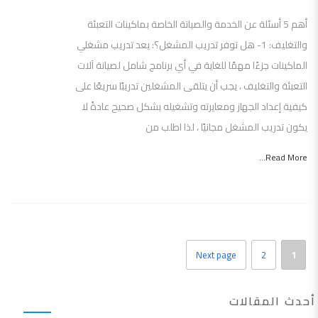
أهم 5 أسئلة عن الخدمة والصيانة الخاصة بماكينات التعبئة
والتغليف: 1- هل توفر تدريب المشغل؟: يعد تدريب مشغلي
الماكينات جزءًا مهمًا للغاية في أي برنامج شامل لصيانة آلات
التعبئة والتغليف ، يجب أن يتلقى المشغلين تدريبًا سريعًا على
كيفية إعداد الجهاز ومعايرته وتشغيله بشكل صحيح عادةً لا
يكون تدريب المشغل مجانيًا ، لذا اطلب من
Read More...
Next page
2
1
أحدث المقالات