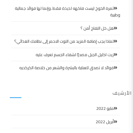
ثمرة الخوخ ليست فاكهه لذيذة فقط ،وإنما لها فوائد جمالية
وطبية
هل خل التفاح أمن ؟
لماذا يجب إضافة المزيد من التوت الاحمر إلى نظامك الغذائي؟
زيت اكليل الجبل مصدرًا لشفاء الجسم تعرف عليه
فوائد لا تصدق للعناية بالبشرة والشعر من خلاصة الكركديه
الأرشيف
مايو 2022
أبريل 2022