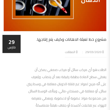
مشروع خط تعبئة الدهانات وكيف يتم إنتاجها.
29
مارس
29/03/2020
المقالات
الطلاء:هو أي مركب سائل أو مركب صمغي يمكن أن
يغطي سطح المادة بطبقة رقيقة بعد أن يتصلب. ويُعرف
على أنّه مزيج لمواد غير قابلة للذوبان معلقة في وسط زيتي
سائل، أو معلقة في مستحلبٍ مائي، ويتألف الوسط السائل
من مجموعة مواد عضوية أو لاعضوية، ويعطي بتعرضه
للهواء عبر تفاعلات أكسدة أو جفاف طبقةً متماسكةً