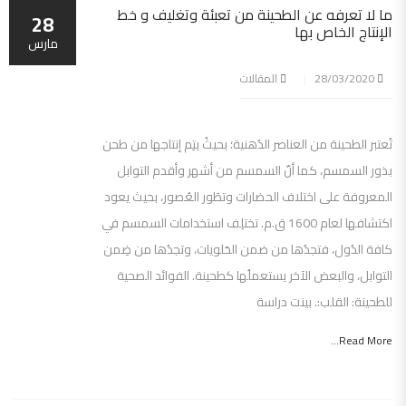
ما لا تعرفه عن الطحينة من تعبئة وتغليف و خط
28
الإنتاج الخاص بها
مارس
28/03/2020
المقالات
تُعتبر الطحينة من العناصر الدُهنية؛ بحيثُ يتِم إنتاجها من طحن
بذور السمسم، كما أنّ السمسم من أشهر وأقدم التوابل
المعروفة على اختلاف الحضارات وتطَور العُصور، بحيث يعود
اكتشافها لعام 1600 ق.م. تختلِف استخدامات السمسم في
كافة الدُول، فتجدُها من ضمن الحَلويات، وتجدُها من ضِمن
التوابل، والبعض الآخر يستعملُها كطحينة. الفوائد الصحية
للطحينة: القلب:. بينت دراسة
Read More...