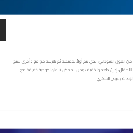
الفول السودانيّ الذي يتمّ أولاً تحميصه ثمّ هرسه مع مواد أخرى لينتج
ها الأطفال، إذ إنّ طعمها خفيف ومن الممكن تناولها كوجبة خفيفة مع