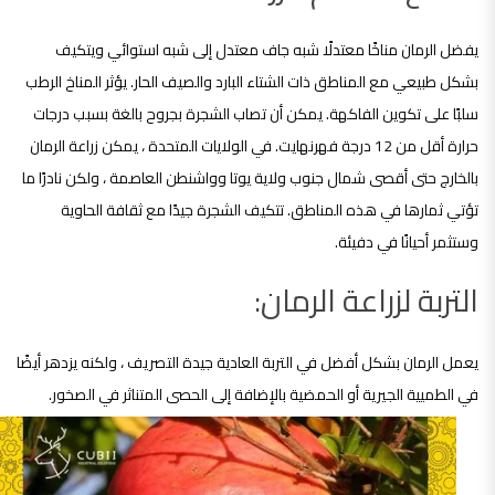
يفضل الرمان مناخًا معتدلًا شبه جاف معتدل إلى شبه استوائي ويتكيف
بشكل طبيعي مع المناطق ذات الشتاء البارد والصيف الحار. يؤثر المناخ الرطب
سلبًا على تكوين الفاكهة. يمكن أن تصاب الشجرة بجروح بالغة بسبب درجات
حرارة أقل من 12 درجة فهرنهايت. في الولايات المتحدة ، يمكن زراعة الرمان
بالخارج حتى أقصى شمال جنوب ولاية يوتا وواشنطن العاصمة ، ولكن نادرًا ما
تؤتي ثمارها في هذه المناطق. تتكيف الشجرة جيدًا مع ثقافة الحاوية
وستثمر أحيانًا في دفيئة.
التربة لزراعة الرمان:
يعمل الرمان بشكل أفضل في التربة العادية جيدة التصريف ، ولكنه يزدهر أيضًا
في الطميية الجيرية أو الحمضية بالإضافة إلى الحصى المتناثر في الصخور.