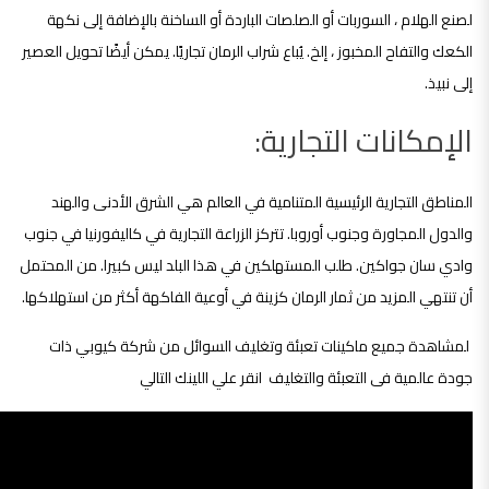
لصنع الهلام ، السوربات أو الصلصات الباردة أو الساخنة بالإضافة إلى نكهة
الكعك والتفاح المخبوز ، إلخ. يُباع شراب الرمان تجاريًا. يمكن أيضًا تحويل العصير
إلى نبيذ.
الإمكانات التجارية:
المناطق التجارية الرئيسية المتنامية في العالم هي الشرق الأدنى والهند
والدول المجاورة وجنوب أوروبا. تتركز الزراعة التجارية في كاليفورنيا في جنوب
وادي سان جواكين. طلب المستهلكين في هذا البلد ليس كبيرا. من المحتمل
أن تنتهي المزيد من ثمار الرمان كزينة في أوعية الفاكهة أكثر من استهلاكها.
لمشاهدة جميع ماكينات تعبئة وتغليف السوائل من شركة كيوبي ذات
جودة عالمية فى التعبئة والتغليف انقر علي اللينك التالي