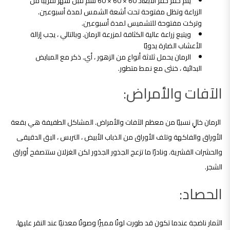
يتم حفر حفر الأبعاد 60 × 60 × 60 سم قبل شهر تقريبًا من
الزراعة وتظل مفتوحة تحت أشعة الشمس لمدة أسبوعين.
وتركت مفتوحة للتشميس لمدة أسبوعين.
ويتبع زراعة عالية الكثافة لمزرعة الرمان. وبالتالي ، يجب إزالة
الأعشاب الضارة يدويًا
الرمان يحمل ثلاثة أنواع من الزهور ، أي. ذكر مع المبايض
البدائية ، خنثى مع نمط متطور.
الآفات والأمراض:
الرمان خالٍ نسبيًا من معظم الآفات والأمراض. المشاكل الطفيفة هي بقعة
الأوراق والفاكهة وتلف الأوراق من الذباب الأبيض ، التربس ، البق الدقيقى
والحشرات القشرية. ونادرًا ما تزعج الجذور الجذور لكن الغزلان ستتصفح أوراق
الشجر.
الحصاد:
الثمار ناضجة عندما تكون قد طورت لونًا مميزًا وصوتًا معدنيًا عند النقر عليها.