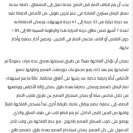
يجب أن يتم قطف الثمار قبل النضج عندما تميل إلى الانشقاق ، خاصة عندما
تمطر. الرمان يساوي التفاحة في عمر تخزين طويل. من الأفضل الحفاظ عليه
عند درجة حرارة من 32 درجة إلى 41 درجة فهرنهايت ويمكن الاحتفاظ به
لمدة 7 أشهر ضمن نطاق درجة الحرارة هذا والرطوبة النسبية 80 إلى 85 ٪
دون التقلص أو التلف. تتحسن الثمار في التخزين ، وتصبح أكثر عصارة وأكثر
نكهة.
يمكن أن تؤكل الفاكهة بعيدًا عن طريق تسجيلها بعمق عدة مرات عموديًا ثم
تفكيكها. يتم بعد ذلك رفع مجموعات حويصلات العصير وتناولها. تصنع
الأكياس أيضًا زخرفة جذابة عند رشها على أطباق مختلفة. غالبًا ما يتم استهلاك
ثمار الرمان كعصير ويمكن عصرها بعدة طرق. يمكن إزالة الأكياس ووضعها
من خلال مكبس سلة أو يمكن استخراج العصير عن طريق تقليب الثمار
النصف إلى عصارة عصير برتقال عادية. طريقة أخرى تبدأ بتسخين الفاكهة قليلاً
ولفها بين اليدين لتليين الداخل. ثم يتم قطع ثقب في طرف الساق والذي
يوضع على كوب للسماح للعصير بالخروج ، مع عصر الفاكهة من وقت لآخر
للحصول على كل العصير. يمكن استخدام العصير بعدة طرق: كعصير طازج ،