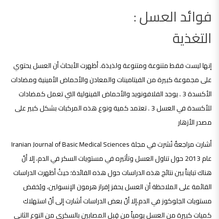
فوائد العسل :
التغذية
إنها ليست فقط متنوعة ومتنوعة ولذيذة. أظهرت الأبحاث أن العسل يحتوي
على مجموعة كبيرة من الفيتامينات والمعادن والأحماض الأمينية ومضادات
الأكسدة 3 . يوجد الفلافونويد والأحماض الفينولية التي تعمل كمضادات
للأكسدة في العسل 3 . تعتمد كمية ونوع هذه المركبات بشكل كبير على
مصدر الأزهار
أشارت مراجعةٌ نُشرت في مجلة Iranian Journal of Basic Medical Sciences
عام 2013 حول تناول العسل وتأثيره في مستويات السكر في الدم، إلا أنّ
هناك تبايناً بين نتائج هذه الدراسات حول هذه الفائدة؛ حيثُ أظهرت الدراسات
القائمة على الملاحظة أن العسل يحفز إفراز هرمون الإنسولين، ويُخفض
مستويات الجلوكوز في الدم،إلا أنّ بعض الدراسات أشارت إلى أنّ استهلاك
كميات كبيرة من العسل يومياً من قِبل المصابين بالسكري من النوع الثاني