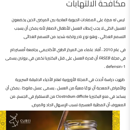
مكافحة الالتهابات
ليس له ميزة على المضادات الحيوية العادية بين المرضى الذين يخضعون
لغسيل الكلى.لا يجب إعطاء العسل للأطفال الصغار لأنه يمكن أن يسبب
التسمم الغذائي ، وهو نوع نادر ولكنه شديد من التسمم الغذائى
في عام 2010 ، أفاد علماء من المركز الطبي الأكاديمي بجامعة أمستردام
في
مجلة FASEB
أن قدرة العسل على قتل البكتيريا تكمن في بروتين يسمى
defensin-1 .
ظهرت دراسة أحدث في المجلة الأوروبية لعلم الأحياء الدقيقة السريرية
والأمراض المعدية أن نوعًا معينًا من العسل ، يسمى عسل مانوكا ، يمكن أن
يساعد في منع البكتيريا Clostridium difficile من الاستقرار في الجسم. من
المعروف أن المطثية العسيرة تسبب الإسهال الحاد والمرض.