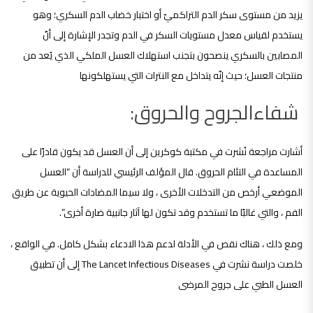
يزيد من مستوى سكر الدم التراكميّ أو اختبار خضاب الدم السكري؛ وهو
يستخدم لقياس معدل مستويات السكر في الدم وتجدر الإشارة إلى أنّ
المصابين بالسكري ينصحون بتجنب استهلاك العسل الملكي الذي يُعد من
منتجات العسل؛ حيث إنّه يتداخل مع النترات التي يستهلكونها
شفاءالجروح والحروق:
أشارت مراجعة نُشرت في مكتبة كوكرين إلى أن العسل قد يكون قادرًا على
المساعدة في التئام الحروق. قال المؤلف الرئيسي للدراسة أن “العسل
الموضعي أرخص من التدخلات الأخرى ، ولا سيما المضادات الحيوية عن طريق
الفم ، والتي غالبًا ما تستخدم وقد تكون لها آثار جانبية ضارة أخرى”.
ومع ذلك ، هناك نقص في الأدلة لدعم هذا الادعاء بشكل كامل. في الواقع ،
خلصت دراسة نشرت في The Lancet Infectious Diseases إلى أن تطبيق
العسل الطبي على جروح المرضى