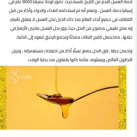
قصة العسل أقدم من التاريخ نفسه.حيث تصور لوحة عمرها 8000 عام في
إسبانيا حصاد العسل ، ونعلم أنه تم استخدامه للغذاء والدواء وأكثر من قبل
الثقافات في جميع أنحاء العالم منذ ذلك الحين.
لكن العسل لا يتعلق بالبشر.
إنه منتج طبيعي مصنوع من النحل حيث يزور نحل العسل ملايين الأزهار في
حياتها ، مما يجعل تلقيح النباتات ممكنًا ويجمع الرحيق ليعود إلى الخلية.
ولحسن حظنا ، فإن النحل يصنع عسلًا أكثر من احتياجات مستعمراته ، ويزيل
النحالون الفائض ويعبئونه. مثلما كانوا يفعلون منذ بداية الوقت