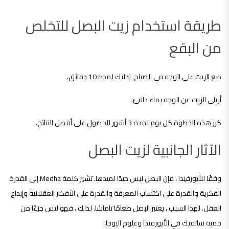
طريقة استخدام زيت البصل للتخلص
من البقع
ضع الزيت على الوجه في الصباح. تدليك لمدة 10 دقائق.
أزيلي الزيت عن الوجه بماء دافئ.
كرر هذه الخطوة كل يوم لمدة 3 أشهر للحصول على أفضل النتائج.
الآثار الجانبية لزيت البصل
وفقًا للأيورفيدا ، فإن البصل ليس جيدًا لميدها. تشير كلمة Medha إلى القدرة
الفكرية والقدرة على اكتساب المعرفة والقدرة على الأفكار العقلانية وإبداع
العقل. لهذا السبب ، يعتبر البصل طعامًا تاماسًا. لذلك ، فهو ليس جزءًا من
حمية ساتفيك في الأيورفيدا وعلوم اليوجا.