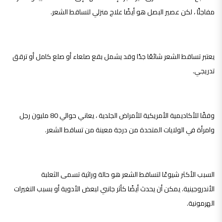
مفاجئًا ، لكن عصير البصل هو أيضًا علاج منزلي لتساقط الشعر.
يعتبر تساقط الشعر شائعًا جدًا وقد يشمل بقع صلعاء أو صلع كامل أو ترقق
تدريجي.
وفقًا للأكاديمية الأمريكية للأمراض الجلدية ، يعاني حوالي 80 مليون رجل
وامرأة في الولايات المتحدة من درجة معينة من تساقط الشعر.
السبب الأكثر شيوعًا لتساقط الشعر هو حالة وراثية تسمى الثعلبة
الأندروجينية. يمكن أن يحدث أيضًا كأثر جانبي لبعض الأدوية أو بسبب التغيرات
الهرمونية.