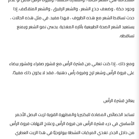
وجود حكة ، وضعف جذع الشعر ، والشعر الرقيق ، والشعر المتقصّف. إذا
حدث تساقط الشعر مع هذه الظروف ، فهذا مفيد. في مثل هذه الحالات ،
يستعيد الشعر الصحة الطبيعية بآثاره المغذية. يحسن نمو الشعر ويمنع
تساقطه.
ومع ذلك ، إذا كنت تعاني من قشرة الرأس مع قشور صفراء وقشور بيضاء
على فروة الرأس وشعر لزج وفروة رأس دهنية ، فقد لا يكون ذلك مفيدًا.
يعالج قشرة الرأس
تساعد الخصائص المضادة للبكتيريا والمطهرة القوية لزيت البصل الأحمر
الأساسي في درء قشرة الرأس من فروة الرأس وعلاج التهابات فروة الرأس
من داخل الجذر. تغذي المركبات النشطة بيولوجيًا في هذا الزيت العطري