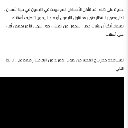
علاوة على ذلك ، قد تتآكل الأحماض الموجودة في الليمون في مينا الأسنان ،
لذا يوصى بالانتظار حتى بعد تناول الليمون أو ماء الليمون لتنظيف أسنانك.
يمكنك أيضًا أن تشرب عصير الليمون من القش ، حتى ينتهي الأمر بحمض أقل
على أسنانك.
لمشاهدة خط إنتاج العصير من كيوبي ومزيد من التفاصيل إضغط علي الرابط
التالي