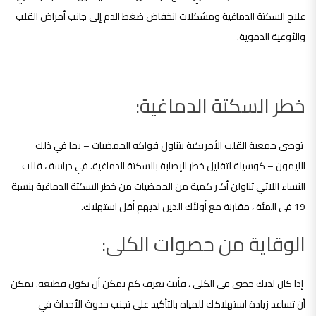
علاج السكتة الدماغية ومشكلات انخفاض ضغط الدم إلى جانب أمراض القلب
والأوعية الدموية.
خطر السكتة الدماغية:
توصي جمعية القلب الأمريكية بتناول فواكه الحمضيات – بما في ذلك
الليمون – كوسيلة لتقليل خطر الإصابة بالسكتة الدماغية. في دراسة ، قللت
النساء اللاتي تناولن أكبر كمية من الحمضيات من خطر السكتة الدماغية بنسبة
19 في المئة ، مقارنة مع أولئك الذين لديهم أقل استهلاك.
الوقاية من حصوات الكلى:
إذا كان لديك حصى في الكلى ، فأنت تعرف كم يمكن أن تكون فظيعة. يمكن
أن تساعد زيادة استهلاكك للمياه بالتأكيد على تجنب حدوث الأحداث في