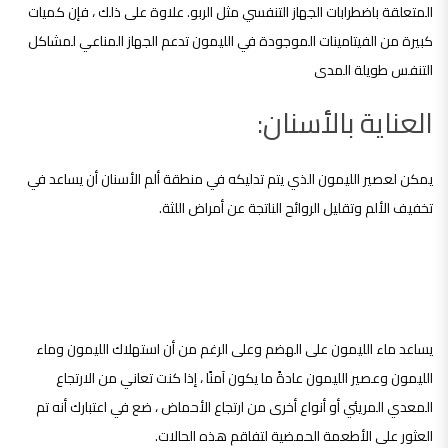
المتعلقة باضطرابات الجهاز التنفسي مثل الربو. علاوة على ذلك ، فإن كميات
كبيرة من الفيتامينات الموجودة في الليمون تدعم الجهاز المناعي لمشاكل
التنفس طويلة المدى
العناية بالأسنان:
يمكن لعصير الليمون الذي يتم تدليكه في منطقة ألم الأسنان أن يساعد في
تخفيف الألم وتقليل الروائح الناتجة عن أمراض اللثة.
استهلاك عصير الليمون الآثار الجانبية المحتملة
يساعد ماء الليمون على الهضم وعلى الرغم من أن استهلاك الليمون وماء
الليمون وعصير الليمون عادةً ما يكون آمنًا ، إذا كنت تعاني من الارتجاع
المعدي المريئي أو أنواع أخرى من ارتجاع الأحماض ، ضع في اعتبارك أنه تم
العثور على الأطعمة الحمضية لتفاقم هذه الحالات.