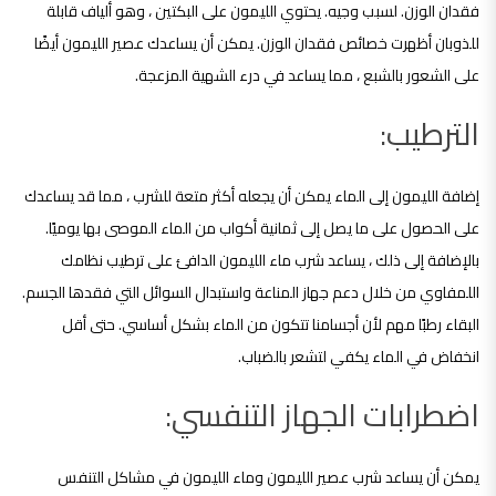
فقدان الوزن. لسبب وجيه. يحتوي الليمون على البكتين ، وهو ألياف قابلة
للذوبان أظهرت خصائص فقدان الوزن. يمكن أن يساعدك عصير الليمون أيضًا
على الشعور بالشبع ، مما يساعد في درء الشهية المزعجة.
الترطيب:
إضافة الليمون إلى الماء يمكن أن يجعله أكثر متعة للشرب ، مما قد يساعدك
على الحصول على ما يصل إلى ثمانية أكواب من الماء الموصى بها يوميًا.
بالإضافة إلى ذلك ، يساعد شرب ماء الليمون الدافئ على ترطيب نظامك
اللمفاوي من خلال دعم جهاز المناعة واستبدال السوائل التي فقدها الجسم.
البقاء رطبًا مهم لأن أجسامنا تتكون من الماء بشكل أساسي. حتى أقل
انخفاض في الماء يكفي لتشعر بالضباب.
اضطرابات الجهاز التنفسي:
يمكن أن يساعد شرب عصير الليمون وماء الليمون في مشاكل التنفس