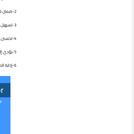
2-ضمان فعالية العمليات التى يتم متابعتها وضمان عدم حدوث أخطاء .
3-تسهيل سير الإجراءات للمستخدم .
4-تحسين ثقة العملاء في المؤسسة الصناعية.
5-يؤدي إلى تخفيض التكلفة نتيجة الوقاية من عيوب المنتجات.
6-إذابة الحواجز بين العمال والمديرين (ضمان الجودة ينمي التعاون بين العاملين بدلاً من الإشراف).