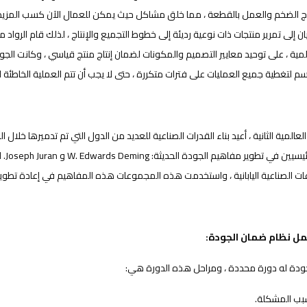
تاج الضخم والعمل بالقطعة ، مما خلق مشاكل حيث يمكن للعمال الآن كسب المزيد 
ن إلى تمرير منتجات ذات نوعية رديئة إلى خطوط التجميع والإنتاج ، لذلك قام الروا
علمية ، على توحيد معايير التصميم والمكونات لضمان إنتاج منتج قياسي ، وكانت 
لتغطية جميع العمليات على فترات متكررة ، حتى لا يجب أن تتم العملية الخاطئة ل
لعالمية الثانية ، أعيد بناء القدرات الصناعية للعديد من الدول التي تم تدميرها خلال ا
شخصي
 الصناعية اليابانية ، واستخدمت هذه المجموعات هذه المفاهيم في إعادة تطوير ال
ل نظام ضمان الجودة:
ودة له دورة محددة ، ومراحل هذه الدورة هي: