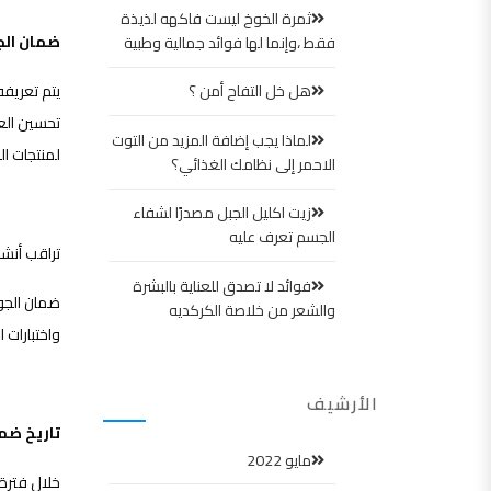
ثمرة الخوخ ليست فاكهه لذيذة
ضمان الجودة (surance
فقط ،وإنما لها فوائد جمالية وطبية
يتم تعريفه
هل خل التفاح أمن ؟
تحسين العم
لماذا يجب إضافة المزيد من التوت
لمنتجات ال
الاحمر إلى نظامك الغذائي؟
زيت اكليل الجبل مصدرًا لشفاء
الجسم تعرف عليه
تراقب أنشط
فوائد لا تصدق للعناية بالبشرة
ضمان الجو
والشعر من خلاصة الكركديه
واختبارات ا
الأرشيف
تاريخ ضم
مايو 2022
خلال فترة 