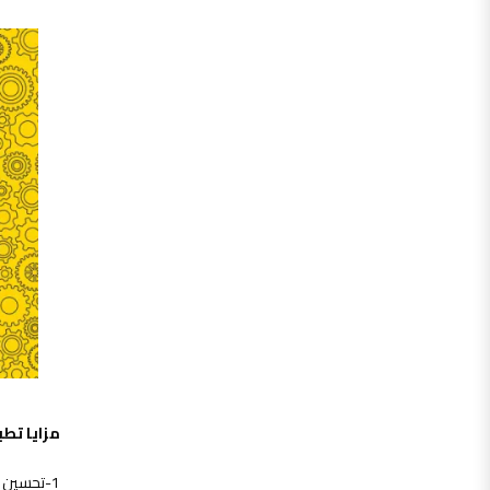
مزايا تط
1-تحسين وضع المؤسسة خصوصاً إن كانت صناعية وذلك عن طريق ثقة المجتمع والسوق فى منتجاتها.