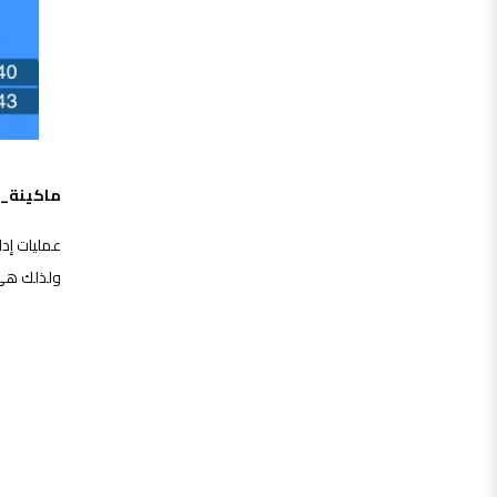
ماكينة_ت
عمليات إدا
ولذلك هي م