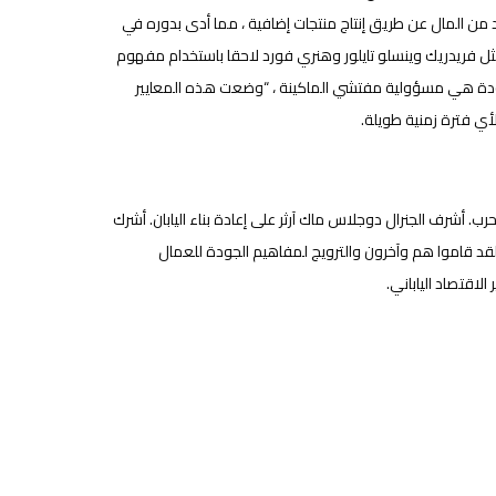
من المال عن طريق إنتاج منتجات إضافية ، مما أدى بدوره في
د مثل فريدريك وينسلو تايلور وهنري فورد لاحقا باستخدام مفهوم
الجودة هي مسؤولية مفتشي الماكينة ، “وضعت هذه المعايير
أي فترة زمنية طويلة.
لحرب. أشرف الجنرال دوجلاس ماك آرثر على إعادة بناء اليابان. أشرك
ن رئيسيين في تطوير مفاهيم الجودة الحديثة: W. Edwards Deming و Joseph Juran. لقد قاموا هم وآخرون والترويج لمفاهيم الجودة للعمال
اقتصاد الياباني.