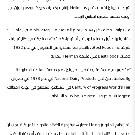
شراء المايونيز نفسه ، قام Hellmans بإنتاجه بكميات كبيرة وبيعه بالوزن في
أوعية خشبية صغيرة لقياس الزبدة.
في نهاية المطاف كان هيلمانز يحزم المايونيز في أوعية زجاجية. في عام 1913
، قاموا ببناء أول مصنع لهم في أستوريا. كما تمتعت شركة في كاليفورنيا ،
شركة Best Foods Inc. ، بالنجاح مع نسختها من المايونيز. في عام 1932 ،
حصلت Best Foods على علامة Hellman التجارية.
تم تطوير مجموعة متنوعة من المايونيز ، مع صلصة السلطة المطبوخة
والمعلمة ، من قبل National Dairy Products في عام 1933 في معرض
Century of Progress World’s Fair في شيكاغو. سيصبح في نهاية المطاف
معروفًا باسم كرافت معجزة سوط صلاد السلطة.
مواد أولية
يتم تنظيم المايونيز وفقًا لمعيار هوية إدارة الغذاء والدواء الأمريكية. يجب أن
يحتوي على 65٪ زيت على الأقل بالوزن والخل وصفار البيض أو صفار البيض.