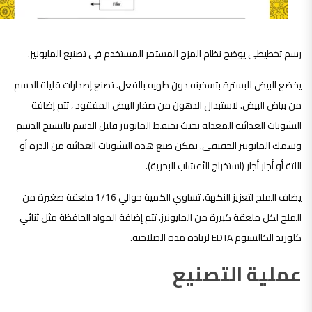
رسم تخطيطي يوضح نظام المزج المستمر المستخدم في تصنيع المايونيز.
يخضع البيض للبسترة بتسخينه دون طهيه بالفعل. تصنع إصدارات قليلة الدسم
من بياض البيض. لاستبدال الدهون من صفار البيض المفقود ، تتم إضافة
النشويات الغذائية المعدلة بحيث يحتفظ المايونيز قليل الدسم بالنسيج الدسم
وسمك المايونيز الحقيقي. يمكن صنع هذه النشويات الغذائية من الذرة أو
اللثة أو أجار أجار (استخراج الأعشاب البحرية).
يضاف الملح لتعزيز النكهة. تساوي الكمية حوالي 1/16 ملعقة صغيرة من
الملح لكل ملعقة كبيرة من المايونيز. تتم إضافة المواد الحافظة مثل ثنائي
كلوريد الكالسيوم EDTA لزيادة مدة الصلاحية.
عملية التصنيع
عمل مستحلب