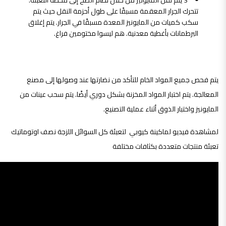
تتحرك الجرار المعقمة مسبقًا على طول أحزمة النقل حيث يتم
سكب كميات من المايونيز المعدة مسبقًا في الجرار. يتم إغلاق
البرطمانات بأغطية معدنية. هم ليسوا مختومين فراغ.
مراقبة الجودة
يتم فحص جميع المواد الخام للتأكد من نضارتها عند وصولها إلى مصنع
المعالجة. يتم اختبار المواد المخزنة بشكل دوري أيضًا. يتم سحب عينات من
المايونيز واختبار الذوق أثناء عملية التصنيع.
لمشاهدة فيديو لماكينة كيوبي لتعبئة كل السوائل اللزجة نصف اوتوماتيك
تعبئة منتجات متعددة بكثافات مختلفة