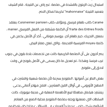
استبدال زيت الزيتون بالقشدة في صلصة. غير راض عن النتيجة ، قام الشيف
بتعميد النتيجة “mahonnaise” تكريما لمكان النصر.
Carame كاتب طعام فرنسي ومؤلف كتاب Cuisineinier parisien: يعتقد
Trarte des Entries froids أن الكلمة مشتقة من الفعل الفرنسي manier ،
بمعنى التحريك. خبير طعام آخر ، بروسبر مونتاني ، أكد أن الأصل يكمن في
كلمة moyeu الفرنسية القديمة ، والتي تعني صفار البيض.
يصر آخرون على أن الصلصة الكريمية كانت من تخصصات بلدة بايون في جنوب
غرب فرنسا. وهكذا ، تم تعديل ما كان يسمى في الأصل بايونيز في وقت
لاحق إلى مايونيز.
بغض النظر عن أصولها ، المايونيز بسرعة لأن صلصة شعبية وانتشرت في
المطبخ الأوروبي. في أوائل القرن العشرين ، افتتح مهاجر ألماني يدعى
ريتشارد هيلمان مطعمًا لبيع الأطعمة المعلبة في مدينة نيويورك. كانت
السلطات التي صنعتها زوجته بصلصة المايونيز محلية الصنع من العناصر
الشائعة بشكل خاص. عندما بدأ العملاء في التساؤل عما إذا كان بإمكانهم