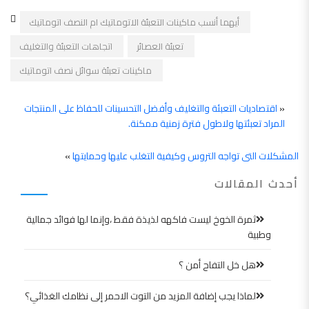
أيهما أنسب ماكينات التعبئة الاتوماتيك ام النصف اتوماتيك
تعبئة العصائر
اتجاهات التعبئة والتغليف
ماكينات تعبئة سوائل نصف اتوماتيك
«
اقتصاديات التعبئة والتغليف وأفضل التحسينات للحفاظ على المنتجات
المراد تعبئتها ولاطول فترة زمنية ممكنة.
المشكلات التى تواجه التروس وكيفية التغلب عليها وحمايتها
»
أحدث المقالات
ثمرة الخوخ ليست فاكهه لذيذة فقط ،وإنما لها فوائد جمالية
وطبية
هل خل التفاح أمن ؟
لماذا يجب إضافة المزيد من التوت الاحمر إلى نظامك الغذائي؟