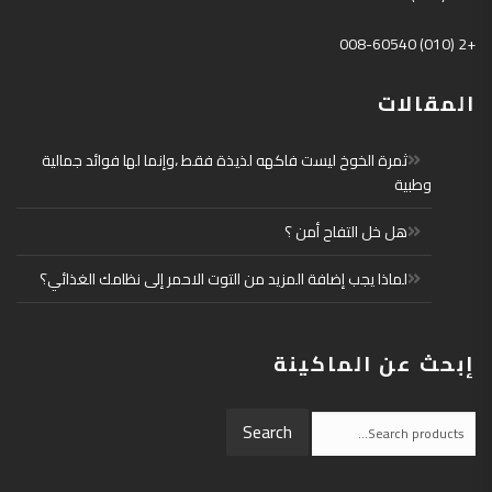
+2 (010) 008-60540
المقالات
ثمرة الخوخ ليست فاكهه لذيذة فقط ،وإنما لها فوائد جمالية
وطبية
هل خل التفاح أمن ؟
لماذا يجب إضافة المزيد من التوت الاحمر إلى نظامك الغذائي؟
إبحث عن الماكينة
Search
Search
for: