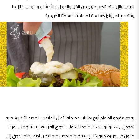
البيض والزيت ثم تنكه بمزيج من الخل والخردل والأعشاب والتوابل. غالبًا ما
يستخدم المايونيز كقاعدة لضمادات السلطة الكريمية
تاريخ المايونيز:
يقدم مؤرخو الطعام أربع نظريات محتملة لأصل المايونيز. القصة الأكثر شعبية
تعود إلى 28 يونيو 1756 ، عندما استولى الدوق الفرنسي ريشيليو على بورت
مايون في جزيرة مينوركا الإسبانية. عند تحضير عيد النصر ، اضطر طاه الدوق إلى