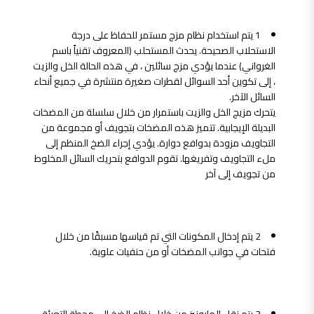
1 يتم استخدام نظام مزج مستمر للحفاظ على درجة
الاستحلاب الصحيحة. يحدث المستحلب (المعروف تقنياً باسم
الغرواني) عندما يؤدي مزج سائلين ، في هذه الحالة الخل والزيت
، إلى تكوين أحد السوائل لقطرات صغيرة منتشرة في جميع أنحاء
السائل الآخر.
يتحرك مزيج الخل والزيت باستمرار من خلال سلسلة من المضخات
البديلة الإيجابية. تتميز هذه المضخات بتجويف أو مجموعة من
التجاويف مزودة بدوافع دوارة. يؤدي إجراء الضخ المنظم إلى
ملء التجاويف وتفريغها. تقوم الدوافع بتحريك السائل المخلوط
من تجويف إلى آخر
مضيفا المكونات
2 يتم إدخال المكونات التي تم قياسها مسبقًا من خلال
فتحات في جوانب المضخات أو من حنفيات علوية.
تعبئة المايونيز
3 يتم نقل المايونيز من خلال نظام الضخ إلى محطة التعبئة.