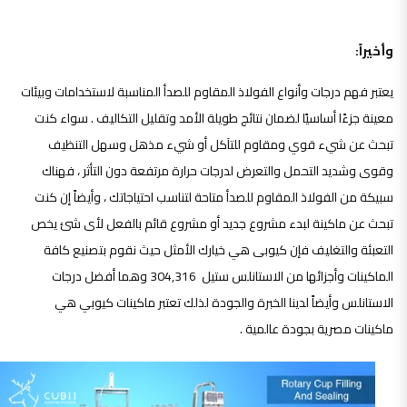
وأخيراً:
يعتبر فهم درجات وأنواع الفولاذ المقاوم للصدأ المناسبة لاستخدامات وبيئات
معينة جزءًا أساسيًا لضمان نتائج طويلة الأمد وتقليل التكاليف . سواء كنت
تبحث عن شيء قوي ومقاوم للتآكل أو شيء مذهل وسهل التنظيف
وقوى وشديد التحمل والتعرض لدرجات حرارة مرتفعة دون التأثر ، فهناك
سبيكة من الفولاذ المقاوم للصدأ متاحة لتناسب احتياجاتك ، وأيضاً إن كنت
تبحث عن ماكينة لبدء مشروع جديد أو مشروع قائم بالفعل لأى شئ يخص
التعبئة والتغليف فإن كيوبى هي خيارك الأمثل حيث نقوم بتصنيع كافة
الماكينات وأجزائها من الاستانلس ستيل 304,316 وهما أفضل درجات
الاستانلس وأيضاً لدينا الخبرة والجودة لذلك تعتبر ماكينات كيوبي هي
ماكينات مصرية بجودة عالمية .