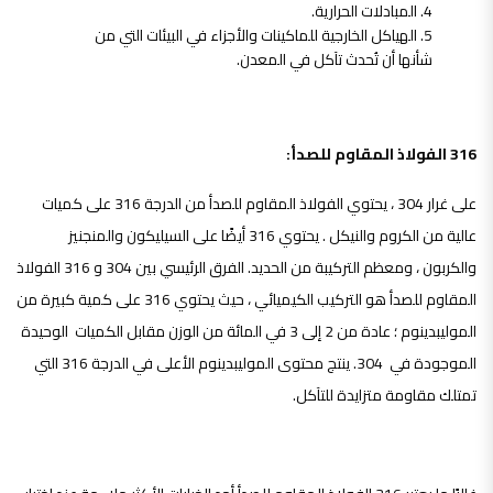
المبادلات الحرارية.
الهياكل الخارجية للماكينات والأجزاء في البيئات التي من
شأنها أن تُحدث تآكل في المعدن.
316 الفولاذ المقاوم للصدأ:
على غرار 304 ، يحتوي الفولاذ المقاوم للصدأ من الدرجة 316 على كميات
عالية من الكروم والنيكل . يحتوي 316 أيضًا على السيليكون والمنجنيز
والكربون ، ومعظم التركيبة من الحديد. الفرق الرئيسي بين 304 و 316 الفولاذ
المقاوم للصدأ هو التركيب الكيميائي ، حيث يحتوي 316 على كمية كبيرة من
الموليبدينوم ؛ عادة من 2 إلى 3 في المائة من الوزن مقابل الكميات الوحيدة
الموجودة في 304. ينتج محتوى الموليبدينوم الأعلى في الدرجة 316 التي
تمتلك مقاومة متزايدة للتآكل.