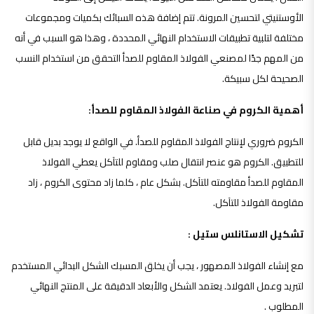
الأوستنيتي لتحسين المرونة. تتم إضافة هذه السبائك بكميات ومجموعات
مختلفة لتلبية تطبيقات الاستخدام النهائي المحددة ، وهذا هو السبب في أنه
من المهم جدًا لمصنعي الفولاذ المقاوم للصدأ التحقق من استخدام النسب
الصحيحة لكل سبيكة.
أهمية الكروم في صناعة الفولاذ المقاوم للصدأ:
الكروم ضروري لإنتاج الفولاذ المقاوم للصدأ. في الواقع لا يوجد بديل قابل
للتطبيق. الكروم هو عنصر انتقال صلب ومقاوم للتآكل يعطي الفولاذ
المقاوم للصدأ مقاومته للتآكل. بشكل عام ، كلما زاد محتوى الكروم ، زاد
مقاومة الفولاذ للتآكل.
تشكيل الاستانلس ستيل :
مع إنشاء الفولاذ المصهور ، يجب أن يخلق المسبك الشكل البدائي المستخدم
لتبريد وعمل الفولاذ. يعتمد الشكل والأبعاد الدقيقة على المنتج النهائي
المطلوب .