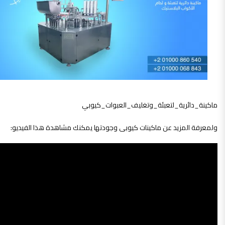
ماكينة_دائرية_لتعبئة_وتغليف_العبوات_كيوبي
ولمعرفة المزيد عن ماكينات كيوبى وجودتها يمكنك مشاهدة هذا الفيديو: