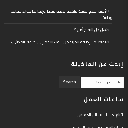
ثمرة الخوخ ليست فاكهه لذيذة فقط ،وإنما لها فوائد جمالية
وطبية
هل خل التفاح أمن ؟
لماذا يجب إضافة المزيد من التوت الاحمر إلى نظامك الغذائي؟
إبحث عن الماكينة
Search
Search
for:
ساعات العمل
الأيام: من السبت الي الخميس
أوقات العمل : من ٨ ص الي ٥ م