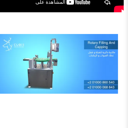
ماكينة _لحام _ كيوبي