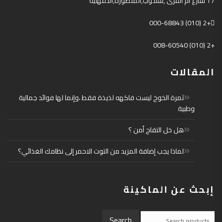
17
شارع أم القرى
,
سندوب
,
المنصورة
,
الدقهلية
+2 (010) 000-68843
+2 (010) 008-60540
المقالات
ثمرة الخوخ ليست فاكهه لذيذة فقط ،وإنما لها فوائد جمالية
وطبية
هل خل التفاح أمن ؟
لماذا يجب إضافة المزيد من التوت الاحمر إلى نظامك الغذائي؟
إبحث عن الماكينة
Search
Search