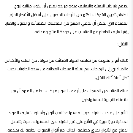
تصمم شركات التعبئة والتغليف عبوة فريدة يمكن أن تكون مثالية لنوع
الطعام. تجري الشركات الكثير من الأبحاث للحصول على أفضل الأفكار للحزم
المفيدة التي يمكن أن تحمي المنتج من التفاعلات الكيميائية والضوء والغبار.
يؤثر تغليف الطعام غير المناسب على جودة المنتج ومذاقه.
النقل:
هناك أنواع متنوعة من تغليف المواد الغذائية من حولنا ، من العلب والأكياس
والصناديق إلى الزجاجات. يتم تعبئة المنتجات الغذائية في هذه الحاويات بحيث
تظل آمنة أثناء النقل.
هناك المئات من المنتجات على أرفف السوبر ماركت ، لذا من المهم أن تبرز
علامتك التجارية للمستهلكين.
التأثير على عادات الشراء لدى المستهلك: تلعب ألوان وأسلوب تغليف المواد
الغذائية دورًا حيويًا في التأثير على قرار الشراء لدى المستهلك. حيث يتفاعل
الدماغ مع الألوان بطرق مختلفة ، لذلك اختر ألوان العبوات الخاصة بك بحكمة.