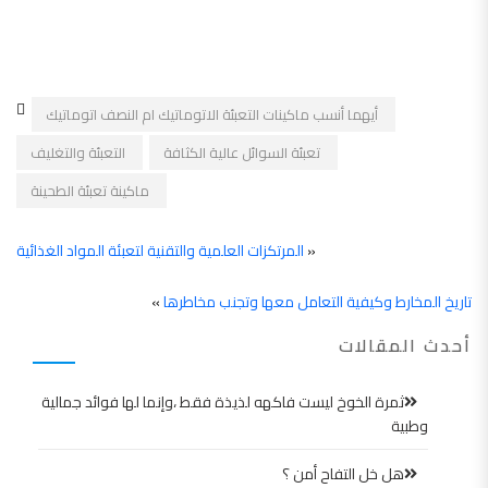
أيهما أنسب ماكينات التعبئة الاتوماتيك ام النصف اتوماتيك
تعبئة السوائل عالية الكثافة
التعبئة والتغليف
ماكينة تعبئة الطحينة
«
المرتكزات العلمية والتقنية لتعبئة المواد الغذائية
تاريخ المخارط وكيفية التعامل معها وتجنب مخاطرها
»
أحدث المقالات
ثمرة الخوخ ليست فاكهه لذيذة فقط ،وإنما لها فوائد جمالية
وطبية
هل خل التفاح أمن ؟