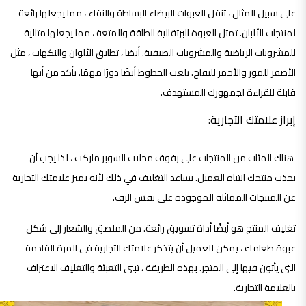
على سبيل المثال ، تنقل العبوات البيضاء البساطة والنقاء ، مما يجعلها رائعة
لمنتجات الألبان. تمثل العبوة البرتقالية الطاقة والمتعة ، مما يجعلها مثالية
للمشروبات الرياضية والمشروبات الصيفية. أيضا ، تطابق الألوان والنكهات ، مثل
الأصفر للموز والأحمر للتفاح. تلعب الخطوط أيضًا دورًا مهمًا. تأكد من أنها
قابلة للقراءة لجمهورك المستهدف.
إبراز علامتك التجارية:
هناك المئات من المنتجات على رفوف محلات السوبر ماركت ، لذا يجب أن
يجذب منتجك انتباه العميل. يساعد التغليف في ذلك لأنه يميز علامتك التجارية
عن المنتجات المماثلة الموجودة على نفس الرف.
تغليف المنتج هو أيضًا أداة تسويق رائعة. من الملصق والشعار إلى شكل
عبوة طعامك ، يمكن للعميل أن يتذكر علامتك التجارية في المرة القادمة
التي يأتون فيها إلى المتجر. بهذه الطريقة ، تبني التعبئة والتغليف الاعتراف
بالعلامة التجارية.