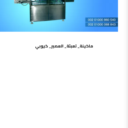
ماكينة_ تعبئة_ العصير_ كيوبي