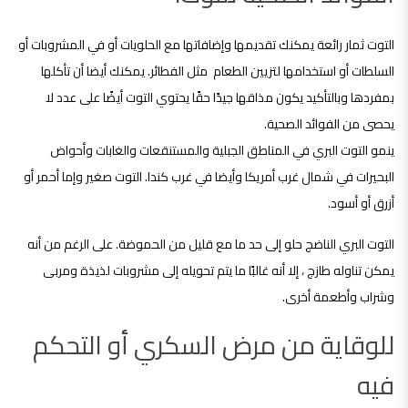
التوت ثمار رائعة يمكنك تقديمها وإضافاتها مع الحلويات أو في المشروبات أو
السلطات أو استخدامها لتزيين الطعام مثل الفطائر. يمكنك أيضا أن تأكلها
بمفردها وبالتأكيد يكون مذاقها جيدًا حقًا يحتوي التوت أيضًا على عدد لا
يحصى من الفوائد الصحية.
ينمو التوت البري في المناطق الجبلية والمستنقعات والغابات وأحواض
البحيرات في شمال غرب أمريكا وأيضا في غرب كندا. التوت صغير وإما أحمر أو
أزرق أو أسود.
التوت البري الناضج حلو إلى حد ما مع قليل من الحموضة. على الرغم من أنه
يمكن تناوله طازج ، إلا أنه غالبًا ما يتم تحويله إلى مشروبات لذيذة ومربى
وشراب وأطعمة أخرى.
للوقاية من مرض السكري أو التحكم
فيه