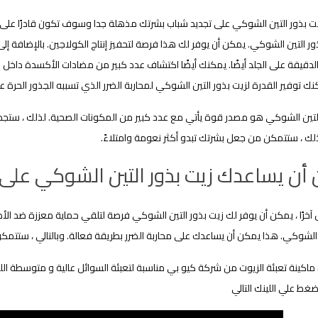
يت بذور التين الشوكي على تجديد شباب بشرتك مذهلة جدا وسوف تكون قادرًا على
ر التين الشوكي. يمكن أن يوفر لك هذا فرصة لتحفيز إنتاج الكولاجين. بالإضافة إل
دقيقة على الجلد أيضًا. يمكنك أيضًا اكتشاف عدد كبير من مضادات الأكسدة داخل زيت
نك توفير القدرة لزيت بذور التين الشوكي لمحاربة الضرر الذي تسببه الجذور الحرة عل
التين الشوكي هو مصدر قوة يأتي مع عدد كبير من المكونات الصحية. لذلك ، ستجد
لك ، ستتمكن من جعل بشرتك تبدو أكثر نعومة وامتلاءً.
أن يساعدك زيت بذور التين الشوكي على ال
س آخرًا ، يمكن أن يوفر لك زيت بذور التين الشوكي فرصة لتلقي حماية معززة ضد ا
 الشوكي. هذا يمكن أن يساعدك على محاربة الضرر بطريقة فعالة. وبالتالي ، ستتمكن
كينة تعبئة الزيوت من شركة كيو بي مناسبة لتعبئة السوائل عالية و متوسطة اللزو
اضغط علي اللينك التالي