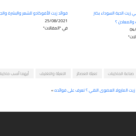
 زيت الحبة السوداء بكنز
فوائد زيت الأفوكادو للشعر والبشرة وال
25/08/2021
ت والمعادن ؟
في "المقالات"
04
لات"
صناعة الماكينات
تعبئة العصائر
التعبئة والتغليف
أيهما أنسب ماكينات
يت المارولا العضوى النقي ؟ تعرف على فوائده
»