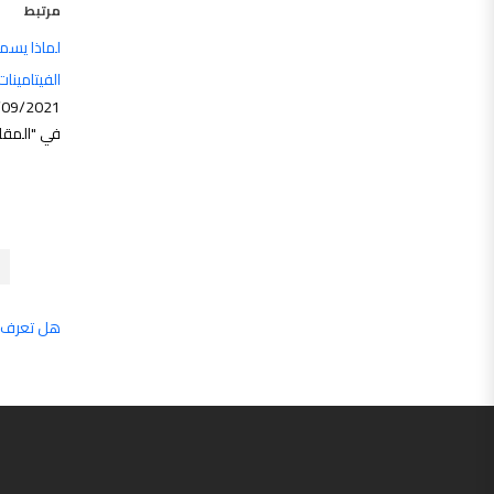
مرتبط
لماذا يسمي
الفيتامينا
/09/2021
في "المقا
هل تعرف ز