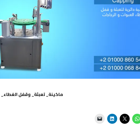
ماكينة_ تعبئة_ وقفل الغطاء_