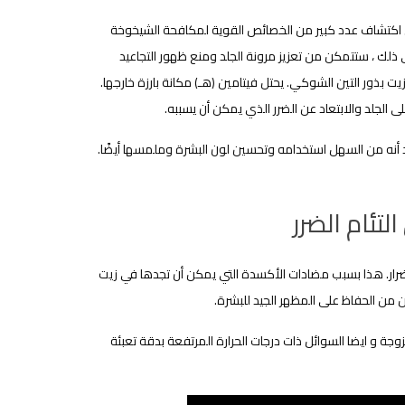
 اكتشاف عدد كبير من الخصائص القوية لمكافحة الشيخوخة
ى ذلك ، ستتمكن من تعزيز مرونة الجلد ومنع ظهور التجاعيد
 بذور التين الشوكي. يحتل فيتامين (هـ) مكانة بارزة خارجها.
ى الجلد والابتعاد عن الضرر الذي يمكن أن يسببه.
 أنه من السهل استخدامه وتحسين لون البشرة وملمسها أيضًا.
تئام الضرر
لأضرار. هذا بسبب مضادات الأكسدة التي يمكن أن تجدها في زيت
 من الحفاظ على المظهر الجيد للبشرة.
جة و ايضا السوائل ذات درجات الحرارة المرتفعة بدقة تعبئة