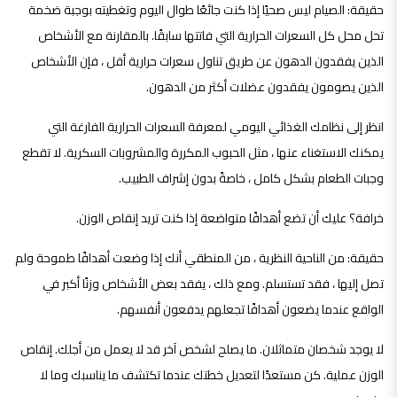
حقيقة: الصيام ليس صحيًا إذا كنت جائعًا طوال اليوم وتغطيته بوجبة ضخمة
تحل محل كل السعرات الحرارية التي فاتتها سابقًا. بالمقارنة مع الأشخاص
الذين يفقدون الدهون عن طريق تناول سعرات حرارية أقل ، فإن الأشخاص
الذين يصومون يفقدون عضلات أكثر من الدهون.
انظر إلى نظامك الغذائي اليومي لمعرفة السعرات الحرارية الفارغة التي
يمكنك الاستغناء عنها ، مثل الحبوب المكررة والمشروبات السكرية. لا تقطع
وجبات الطعام بشكل كامل ، خاصةً بدون إشراف الطبيب.
خرافة؟ عليك أن تضع أهدافًا متواضعة إذا كنت تريد إنقاص الوزن.
حقيقة: من الناحية النظرية ، من المنطقي أنك إذا وضعت أهدافًا طموحة ولم
تصل إليها ، فقد تستسلم. ومع ذلك ، يفقد بعض الأشخاص وزنًا أكبر في
الواقع عندما يضعون أهدافًا تجعلهم يدفعون أنفسهم.
لا يوجد شخصان متماثلان. ما يصلح لشخص آخر قد لا يعمل من أجلك. إنقاص
الوزن عملية. كن مستعدًا لتعديل خطتك عندما تكتشف ما يناسبك وما لا