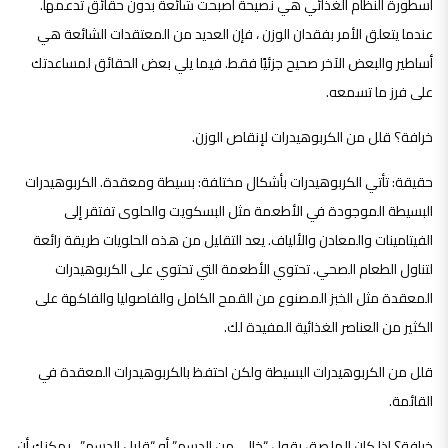
أسطورة النظام الغذائي هي نصيحة أصبحت شائعة بدون حقائق تدعمها.
عندما يتعلق الأمر بفقدان الوزن ، فإن العديد من المعتقدات الشائعة هي
أساطير والبعض الآخر صحيح جزئيًا فقط. فيما يلي بعض الحقائق لمساعدتك
على فرز ما تسمعه.
خرافة؟ قلل من الكربوهيدرات لإنقاص الوزن.
حقيقة: تأتي الكربوهيدرات بأشكال مختلفة: بسيطة ومعقدة. الكربوهيدرات
البسيطة الموجودة في الأطعمة مثل البسكويت والحلوى تفتقر إلى
الفيتامينات والمعادن والألياف. يعد التقليل من هذه الحلويات طريقة رائعة
لتناول الطعام الصحي. تحتوي الأطعمة التي تحتوي على الكربوهيدرات
المعقدة مثل الخبز المصنوع من القمح الكامل والفاصوليا والفاكهة على
الكثير من العناصر الغذائية المفيدة لك.
قلل من الكربوهيدرات البسيطة ولكن احتفظ بالكربوهيدرات المعقدة في
القائمة.
خرافة؟ إذا كان الملصق يقول “خالي من الدسم” أو “قليل الدسم” ، يمكنك أن