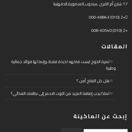
17
شارع أم القرى
,
سندوب
,
المنصورة
,
الدقهلية
+2 (010) 000-68843
+2 (010) 008-60540
المقالات
ثمرة الخوخ ليست فاكهه لذيذة فقط ،وإنما لها فوائد جمالية
وطبية
هل خل التفاح أمن ؟
لماذا يجب إضافة المزيد من التوت الاحمر إلى نظامك الغذائي؟
إبحث عن الماكينة
Search