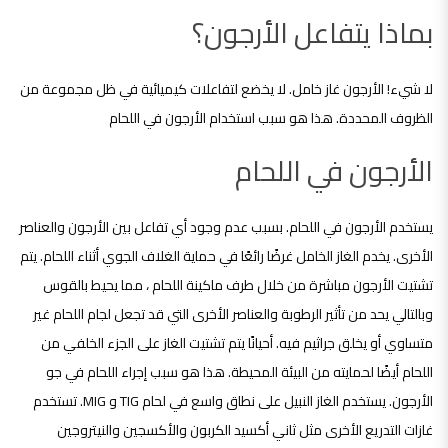
بماذا يتفاعل الأرجون؟
لا شيء! الأرجون غاز خامل. لا يخضع لتفاعلات كيميائية في ظل مجموعة من
الظروف المحددة. هذا هو سبب استخدام الأرجون في اللحام
الأرجون في اللحام
يستخدم الأرجون في اللحام. بسبب عدم وجود أي تفاعل بين الأرجون والعناصر
الأخرى. يخدم الغاز الخامل غرضًا رائعًا في حماية الغلاف الجوي أثناء اللحام. يتم
تشتيت الأرجون مباشرة من خلال طرف ماكينة اللحام ، مما يحيط بالقوس
وبالتالي يحد من تأثير الرطوبة والعناصر الأخرى التي قد تجعل لجام اللحام غير
متساوي أو يخلق جراثيم فيه. أحيانًا يتم تشتيت الغاز على الجزء الخلفي من
اللحام أيضًا لحمايته من البيئة المحيطة. هذا هو سبب إجراء اللحام في جو
الأرجون. يستخدم الغاز النبيل على نطاق واسع في لحام TIG و MIG. تستخدم
غازات التدريع الأخرى مثل ثاني أكسيد الكربون والأكسجين والنيتروجين