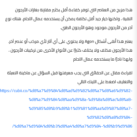
هذا مزيج من العناصر التي توفر كفاءة أقل بكثير مقارنة بغازات الأرجون
النقية ، ولكنها خيار جيد أقل تكلفة يمكن أن يستخدمه عمال اللحام. هناك نوع
آخر من الأرجون موجود وهو الأرجون الطبي.
يعتبر هذا أنقى أشكال Agon ولا يحتوي على أي آثار لأي مركب أو عنصر آخر.
هذا الأرجون مكلف ولا يختلف كثيرًا عن الأنواع الأخرى من تركيبات الأرجون ،
ولهذا نادرًا ما يستخدمه عمال اللحام
لقراءة مقال عن الحقائق التي يجب معرفتها قبل السؤال عن ماكينة التعبئة
والتغليف اضغط على اللينك التالي
https://cubii.co/%d8%a7%d9%84%d8%ad%d9%82%d8%a7%d8%a6%d9%82-
%d8%a7%d9%84%d8%aa%d9%8a-%d9%8a%d8%ac%d8%a8-
%d9%85%d8%b9%d8%b1%d9%81%d8%aa%d9%87%d8%a7-
%d9%82%d8%a8%d9%84-
%d8%a7%d9%84%d8%b3%d8%a4%d8%a7%d9%84-%d8%b9%d9%86/