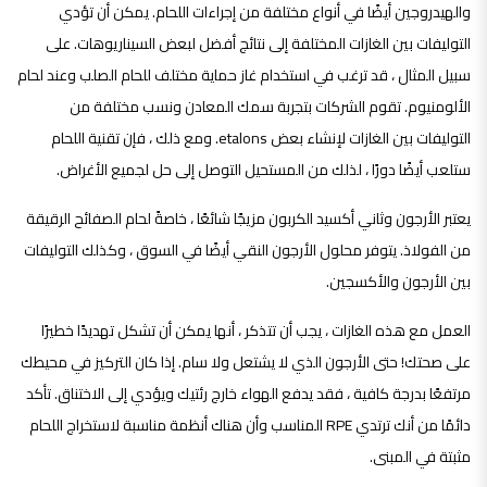
والهيدروجين أيضًا في أنواع مختلفة من إجراءات اللحام. يمكن أن تؤدي
التوليفات بين الغازات المختلفة إلى نتائج أفضل لبعض السيناريوهات. على
سبيل المثال ، قد ترغب في استخدام غاز حماية مختلف للحام الصلب وعند لحام
الألومنيوم. تقوم الشركات بتجربة سمك المعادن ونسب مختلفة من
التوليفات بين الغازات لإنشاء بعض etalons. ومع ذلك ، فإن تقنية اللحام
ستلعب أيضًا دورًا ، لذلك من المستحيل التوصل إلى حل لجميع الأغراض.
يعتبر الأرجون وثاني أكسيد الكربون مزيجًا شائعًا ، خاصةً لحام الصفائح الرقيقة
من الفولاذ. يتوفر محلول الأرجون النقي أيضًا في السوق ، وكذلك التوليفات
بين الأرجون والأكسجين.
العمل مع هذه الغازات ، يجب أن تتذكر ، أنها يمكن أن تشكل تهديدًا خطيرًا
على صحتك! حتى الأرجون الذي لا يشتعل ولا سام. إذا كان التركيز في محيطك
مرتفعًا بدرجة كافية ، فقد يدفع الهواء خارج رئتيك ويؤدي إلى الاختناق. تأكد
دائمًا من أنك ترتدي RPE المناسب وأن هناك أنظمة مناسبة لاستخراج اللحام
مثبتة في المبنى.