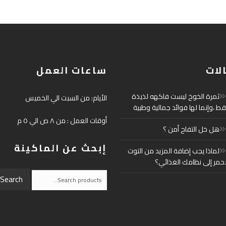
لات
ساعات العمل
ثمرة الخوخ ليست فاكهه لذيذة
الأيام: من السبت الي الخميس
ط ،وإنما لها فوائد جمالية وطبية
أوقات العمل : من ٨ ص الي ٥ م
هل خل التفاح أمن ؟
إبحث عن الماكينة
لماذا يجب إضافة المزيد من التوت
احمر إلى نظامك الغذائي؟
Search
Search
for: