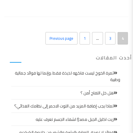
Previous page
1
…
3
4
أحدث المقالات
ثمرة الخوخ ليست فاكهه لذيذة فقط ،وإنما لها فوائد جمالية
وطبية
هل خل التفاح أمن ؟
لماذا يجب إضافة المزيد من التوت الاحمر إلى نظامك الغذائي؟
زيت اكليل الجبل مصدرًا لشفاء الجسم تعرف عليه
فوائد لا تصدق للعناية بالبشرة والشعر من خلاصة الكركديه