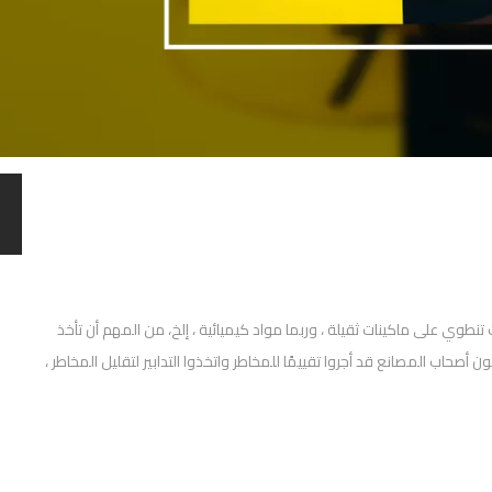
وي على ماكينات ثقيلة ، وربما مواد كيميائية ، إلخ، من المهم أن تأخذ
صحاب المصانع قد أجروا تقييمًا للمخاطر واتخذوا التدابير لتقليل المخاطر ،