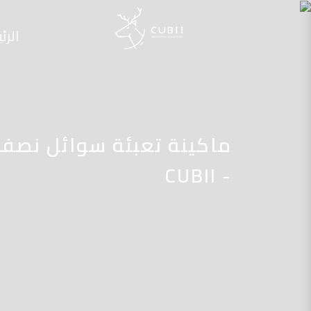
الرئ
- CUBII