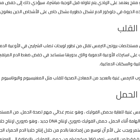
نتج يعتمد على الزبادي يتم تناوله قبل الوجبة مباشرة. سيؤدي ذلك إلى خفض مستو
ه الذروة في جلوكوز الدم تشكل خطورة بشكل خاص على الأشخاص الذين يعانون
القلب
 مستخلصات بروتين الترمس تقلل من تطور لويحات تصلب الشرايين في الأوعية الدموي
 على استرخاء الأوعية الدموية والتي بدورها ستساعد في خفض ضغط الدم المرتفع
لبية والسكتات الدماغية.
وب الترمس غنية بالعديد من المعادن الصحية للقلب مثل المغنيسيوم والبوتاسيوم 
الحمل
المغذيات الهامة أثناء الحمل. حمض الفوليك ضروري 
 ويجب على الأم أن توسع من إمدادها بالدم من خلال إنتاج خلايا الدم الحمراء ا
حصة واحدة فقط من الترمس توفر 360 ميكروغرام من حمض الفوليك ، بالإض