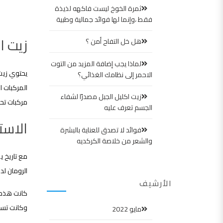
ثمرة الخوخ ليست فاكهه لذيذة
فقط ،وإنما لها فوائد جمالية وطبية
زيت ا
هل خل التفاح أمن ؟
لماذا يجب إضافة المزيد من التوت
يحتوي زيت 
الاحمر إلى نظامك الغذائي؟
المركبات ا
زيت اكليل الجبل مصدرًا لشفاء
مركبات تحم
الجسم تعرف عليه
الاست
فوائد لا تصدق للعناية بالبشرة
والشعر من خلاصة الكركديه
الرومان لد
الأرشيف
كانت هذه ا
وكانت تست
مايو 2022