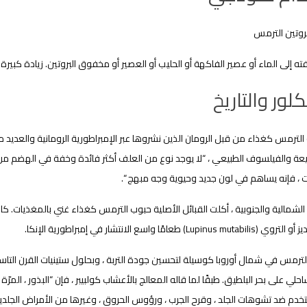
وتين الترمس
ه إلى الماء أو عصير الفاكهة أو الحليب أو العصير أو مخفوق البروتين. زيادة كبيرة 
لور والتاريخ
الترمس كغذاء من قبل الرومان الذين نشروها عبر الإمبراطورية الرومانية والعديد من
بيعة والفيلسوف الطبيعي ، “لا يوجد نوع من العلف أكثر فائدة وخفة في الهضم من ا
 ، فإنه يساهم في لون جديد وحيوية وجه مبهج “.
الشمالية والجنوبية ، أكلت القبائل الأصلية حبوب الترمس كغذاء غني بالمغذيات. كانو
Lupin) طعامًا واسع الانتشار في إمبراطورية الإنكا.
لترمس في شمال أوروبا كوسيلة لتحسين جودة التربة ، وبحلول ستينيات القرن التاسع
لي على بحر البلطيق. طبقًا لما قاله المعالج بالأعشاب كولبيبر ، فإن “البذور ، المرّة 
ستخدم ضد تشوهات الجلد ، وقرح الجرب ، ورؤوس الحروق ، وغيرها من الأمراض الجلدية