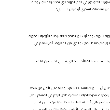
يات الجلوكوز في الدم الذروة التي تحدث بعد تناول وجبة
 من مقدمات السكري أو مرض السكري “.
ة التاجية ، وقد ثبت أنها تصحح ضعف بطانة الأوعية الدموية.
 (ارتفاع ضغط الدم) ، والذي من المعروف أنه يساهم في
والحديد ومضادات الأكسدة التي تحمي القلب من التلف.
حبوب الترمس غنية للغاية بحمض الفوليك ، وهو عنصر غذائي مهم لصحة الحمل. من المستحسن أن تستهلك النساء 600 ميكروغرام على الأقل من هذه
لإنتاج DNA جديد ، وهو ضروري لإنتاج خلايا جديدة. تنخرط الحياة المتنامية داخل الرحم في انقسام الخلايا
لجديدة – وهي أنشطة تتطلب إمدادًا سخيًا من حمض الفوليك.
افة إلى البروتين النباتي عالي الجودة والألياف ، وفيتامينات ب والعديد من