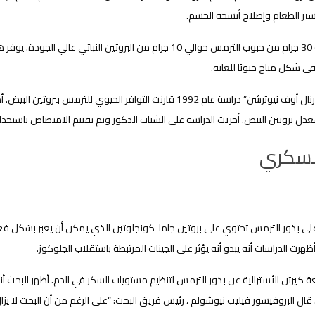
ير الطعام وإصلاح أنسجة الجسم.
توفر حصة 30 جرام من حبوب الترمس حوالي 10 جرام من البروتين الن
ي شكل متاح حيويًا للغاية.
نشرت “جورنال أوف نيوترشن” دراسة عام 1992 قارنت التوافر الحيوي
لسكري
على بذور الترمس تحتوي على بروتين جاما-كونجلوتين الذي يمكن أن يعبر بشكل فع
أظهرت الدراسات أنه يبدو أنه يؤثر على الجينات المرتبطة باستقلاب الجلوكوز.
 كيرتن الأسترالية عن بذور الترمس لتنظيم مستويات السكر في الدم. أظهر البحث أ
. قال البروفيسور فيليب نيوشولم ، رئيس فريق البحث: “على الرغم من أن البحث لا