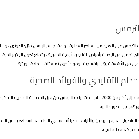
لترمس
الترمس على العديد من العناصر الغذائية الهامة لجسم الإنسان مثل: البروتين ، وا
لتي تحمي من الإصابة بأمراض القلب والأوعية الدموية ، وتمنع تكون الجذور الحرة 
ي من الأشعة فوق البنفسجية ، ومواد أخرى تمنع تلف المادة الوراثية.
خدام التقليدي والفوائد الصحية
مع تاريخ يمتد إلى أكثر من 2000 عام ، تمت زراعة الترمس من قبل الحضارات ال
ورهم في خصوبة التربة.
لفاصوليا الغنية بالبروتين والألياف عنصرًا أساسيًا في النظم الغذائية للعديد من الح
خدم كعلف للماشية.