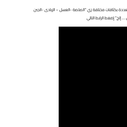
ددة بكثافات مختلفة زي “الصلصة -العسل – الزبادى -الجبن
… إلخ” إضغط الرابط التالي