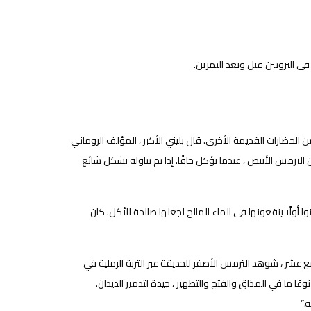
في البروتين قبل وبعد التمرين.
 الحضارات القديمة الأخرى. قال بليني الأكبر ، المؤلف الروماني
لترمس الأبيض ، عندما يؤكل جافًا. إذا تم تناوله بشكل شائع
ا أولًا ينقعونها في الماء المالح لجعلها صالحة للأكل. كان
 عشر ، شوهد الترمس الأصفر للحديقة عبر التربة الرملية في
نوعًا ما في المذاق والفتح والتطهير ، جيدة لتدمير الديدان.
.”