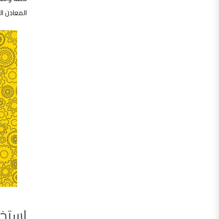
المعادن ا
استخ