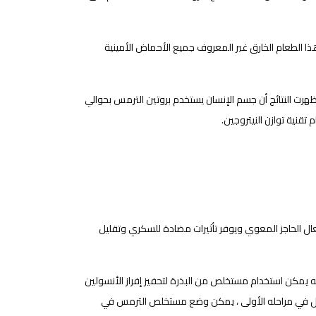
باتي عالي الجودة. يوفر هذا الطعام الخارق غير المعروف جميع الأحماض الأمينية
 للترمس ببروتين البيض. أظهرت النتائج أن جسم الإنسان يستخدم بروتين الترمس بحوالي
ال الحاجز المعوي ويوفر تأثيرات مضادة للسكري وتقليل
نه يمكن استخدام مستخلص من البذرة لتحفيز إفراز الأنسولين
 يزال في مراحله الأولى ، يمكن وضع مستخلص الترمس في