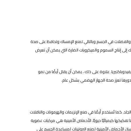
م والفضلات في الجسم وبالتالي تمنع الإمساك وتحافظ على صحة
لك إلى إنتاج السموم والميكروبات الضارة التي يمكن أن تعرض
البيفيدوباكتيريا. علاوة على ذلك ، يمكن أن يقلل أيضًا من نمو
ي بدورها تعزز صحة الجهاز الهضمي بشكل عام.
لد. كما تُستخدم أيضًا في صنع الإنزيمات والهرمونات والناقلات
تفكيكها كيميائيًا حيويًا. الأحماض الأمينية هي مركبات عضوية
نسان الأحماض الأمينية لصنع البروتينات لمساعدة الجسم على