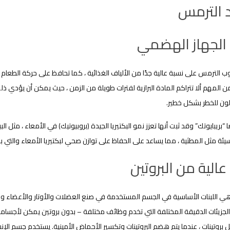
 الترمس
الجهاز الهضمي
 الترمس على نسبة عالية جدًا من الألياف الغذائية ، كما تحافظ على حركة الطعا
ن المهم ألا تتراكم المادة البرازية لفترات طويلة من الزمن ، حيث يمكن أن يؤدي ذ
ون للخطر بشكل خطير.
ًا “بريبايوتك” وقد ثبت أنها تعزز نمو البكتيريا الجيدة (بروبيوتيك) في الأمعاء ، مثل 
السيئة مثل المطثية ، مما يساعد على الحفاظ على توازن صحي لبكتيريا الأمعاء والت
عالية من البروتين
 هي اللبنات الأساسية في الجسم المستخدمة في صنع العضلات والأوتار والأعضاء والج
لجزيئات الدقيقة المختلفة التي تخدم وظائف مختلفة – بدون بروتين يمكن لأجسامنا 
 بروتينات ، عندما يتم هضم البروتينات وتكسير الأحماض الأمينية. يستخدم جسم الإ