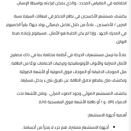
انخفاضه في المقياس المحدد ، والذي يمكن قراءته بواسطة الإنسان.
يكتشف مستشعر الأكسجين في نظام التحكم في انبعاثات السيارة نسبة
البنزين / الأكسجين ، عادةً من خلال تفاعل كيميائي يولد جهدًا. يقرأ الكمبيوتر
في المحرك الجهد ، وإذا لم يكن الخليط هو الأمثل ، فسيقوم بإعادة ضبط
التوازن.
عادةً ما ترسل مستشعرات الحركة في أنظمة مختلفة بما في ذلك مصابيح
الأمان المنزلية والأبواب الأوتوماتيكية وتركيبات الحمامات نوعًا من الطاقة ،
مثل الموجات الدقيقة أو الموجات فوق الصوتية أو الأشعة الضوئية
وتكتشف متى ينقطع تدفق الطاقة عن طريق شيء يدخل مسارها.
يكتشف المستشعر الضوئي وجود الضوء المرئي ، ونقل الأشعة تحت
الحمراء (IR) ، و / أو طاقة الأشعة فوق البنفسجية (UV).
أهمية أجهزة الاستشعار:
أجهزة الاستشعار منتشرة. هم جزء لا يتجزأ من أجسامنا ،