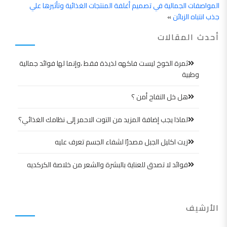
المواصفات الجمالية في تصميم أغلفة المنتجات الغذائية وتأثيرها علي
جذب انتباه الزبائن
»
أحدث المقالات
ثمرة الخوخ ليست فاكهه لذيذة فقط ،وإنما لها فوائد جمالية
وطبية
هل خل التفاح أمن ؟
لماذا يجب إضافة المزيد من التوت الاحمر إلى نظامك الغذائي؟
زيت اكليل الجبل مصدرًا لشفاء الجسم تعرف عليه
فوائد لا تصدق للعناية بالبشرة والشعر من خلاصة الكركديه
الأرشيف