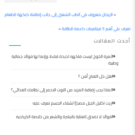
«
الريحان معروف في الطب الشعبي إلى جانب إضافتة كنكهة للطعام
تعرف علي أهم 5 فيتامينات داعمة للطاقة
»
أحدث المقالات
ثمرة الخوخ ليست فاكهه لذيذة فقط ،وإنما لها فوائد جمالية
وطبية
هل خل التفاح أمن ؟
لماذا يجب إضافة المزيد من التوت الاحمر إلى نظامك الغذائي؟
زيت اكليل الجبل مصدرًا لشفاء الجسم تعرف عليه
فوائد لا تصدق للعناية بالبشرة والشعر من خلاصة الكركديه