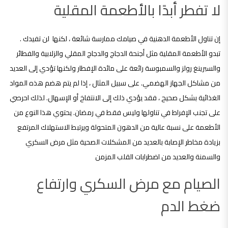
لا تفطر أبدًا بالأطعمة المقلية
إن تناول الأطعمة الدهنية في صيامك ممارسة شائعة ، لكنها لن تفيدك .
تبدو الأطعمة المقلية مثل أجنحة الدجاج والدجاج المقلي والزلابية والفطائر
والسبرينغ رولز والسمبوسة رائعة على مائدة الإفطار ولكنها تؤدي إلى العديد
من مشاكل الجهاز الهضمي. على سبيل المثال ، إذا لم يتم هضم هذه المواد
الغذائية بشكل صحيح ، فقد يؤدي ذلك إلى الانتفاخ أو الإسهال. لذلك احرصي
على تجنب الإفراط في تناولها وليس فقط في رمضان. يحتوي هذا النوع من
الأطعمة على نسبة عالية من الدهون المتحولة ويرتبط الاستهلاك المرتفع
بزيادة مخاطر الإصابة بالعديد من المشكلات الصحية مثل مرض السكري
والسمنة والعديد من اضطرابات القلب المزمن
الصيام مع مرض السكري وارتفاع
ضغط الدم