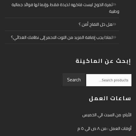
ثمرة الخوخ ليست فاكهه لذيذة فقط ،وإنما لها فوائد جمالية
وطبية
هل خل التفاح أمن ؟
لماذا يجب إضافة المزيد من التوت الاحمر إلى نظامك الغذائي؟
إبحث عن الماكينة
Search
Search
for:
ساعات العمل
الأيام: من السبت الي الخميس
أوقات العمل : من ٨ ص الي ٥ م