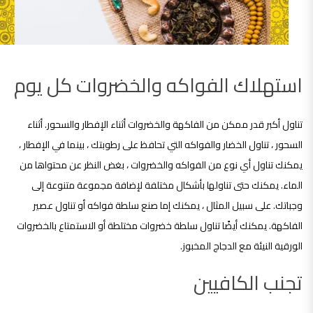
استهلاك الفواكه والخضروات كل يوم
تناول أكبر قدر ممكن من الفاكهة والخضروات أثناء الإفطار والسحور. أثناء
السحور ، تناول الخضار والفواكه التي تحافظ على رطوبتك ، بينما في الإفطار ،
يمكنك تناول أي نوع من الفواكه والخضروات ، بغض النظر عن محتواها من
الماء. يمكنك حتى تناولها بأشكال مختلفة لإضافة مجموعة متنوعة إلى
وجباتك. على سبيل المثال ، يمكنك إما صنع سلطة فواكه أو تناول عصير
الفاكهة. يمكنك أيضًا تناول سلطة خضروات مختلطة أو الاستمتاع بالخضروات
الورقية النيئة مع الدجاج المخبوز.
تجنب الكافيين