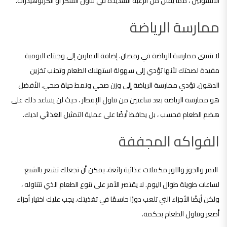
الأنسولين ، مما يقلل من الرغبة الشديدة في تناول السكر أو الكربوهيدرات
.
ممارسة الرياضة
لا تنسى ممارسة الرياضة في رمضان. إضافة التمارين إلى وجبتك اليومية
مفيدة لصحتك لأنها تؤدي إلى سهولة استهلاك الطعام وتجنب تخزين
الدهون. تؤدي ممارسة الرياضة إلى وزن صحي ونمط حياة صحي. الأفضل
هو ممارسة الرياضة بعد ساعتين من تناول الإفطار ، حيث لن يساعد ذلك على
هضم الطعام فحسب ، بل يحافظ أيضًا على عملية التمثيل الغذائي لديك.
الفواكه المجففة
التمر والجوز واللوز مكملات غذائية رائعة. يمكن أن تجعلك تشعر بالشبع
لساعات طويلة طوال اليوم. لا يقتصر الأمر على تنوع الطعام الذي تتناوله ،
ولكن أيضًا الأجزاء التي تلعب دورًا حاسمًا في تغذيتك. يجب عليك اختيار أجزاء
أصغر وتناول الطعام بحكمة.