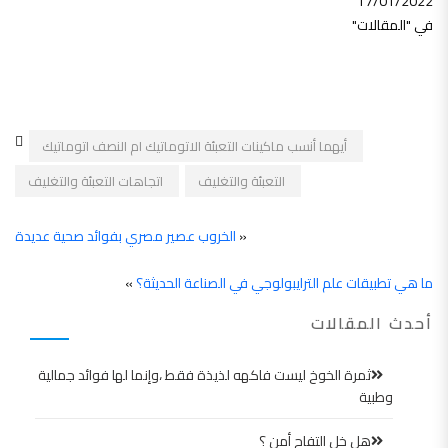
17/01/2022
في "المقالات"
أيهما أنسب ماكينات التعبئة الاتوماتيك ام النصف اتوماتيك
التعبئة والتغليف
اتجاهات التعبئة والتغليف
«
الخروب عصير مصري بفوائد صحية عديدة
ما هي تطبيقات علم الترايبولوجي في الصناعة الحديثة؟
»
أحدث المقالات
ثمرة الخوخ ليست فاكهه لذيذة فقط ،وإنما لها فوائد جمالية
وطبية
هل خل التفاح أمن ؟