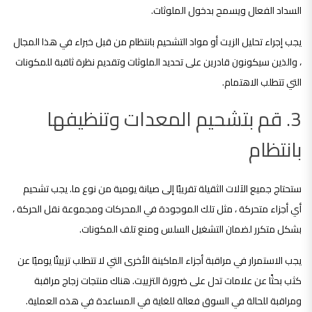
السداد الفعال ويسمح بدخول الملوثات.
يجب إجراء تحليل الزيت أو مواد التشحيم بانتظام من قبل خبراء في هذا المجال
، والذين سيكونون قادرين على تحديد الملوثات وتقديم نظرة ثاقبة للمكونات
التي تتطلب الاهتمام.
3. قم بتشحيم المعدات وتنظيفها
بانتظام
ستحتاج جميع الآلات الثقيلة تقريبًا إلى صيانة يومية من نوع ما. يجب تشحيم
أي أجزاء متحركة ، مثل تلك الموجودة في المحركات ومجموعة نقل الحركة ،
بشكل متكرر لضمان التشغيل السلس ومنع تلف المكونات.
يجب الاستمرار في مراقبة أجزاء الماكينة الأخرى التي لا تتطلب تزييتًا يوميًا عن
كثب بحثًا عن علامات تدل على ضرورة التزييت. هناك منتجات زجاج مراقبة
ومراقبة للحالة في السوق فعالة للغاية في المساعدة في هذه العملية.