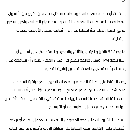
إذا كانت أرضية المصنع نظيفة ومنظمة بشكل جيد ، فلن يكون من الأسهل
فقط تحديد المشكلات المتعلقة بالآلات وتنفيذ مهام الصيانة ، ولكن سيكون
فريق العمل لديك أكثر انفتاحًا على تبني ثقافة تعطي الأولوية للصيانة
الوقائية.
منهجية 5S (الفرز والترتيب والتألق والتوحيد والاستدامة) هي أساس أي
استراتيجية TPM وهي طريقة تنظيم في مكان العمل يمكن أن تساعدك على
إعلامك وأنت تسعى جاهدة لتحسين إنتاجية التصنيع.
يجب الحفاظ على نظافة المصنع والمعدات الأخرى ، مع مراقبة السدادات
والمرشحات للتلف ، لأنها ضرورية لمنع التلوث الذي سيؤثر على أداء الآلات.
يجب دائمًا الاحتفاظ بمنفاسات الهواء المجفف في حالة عمل جيدة للتأكد من
أنها تساعد في منع دخول الرطوبة و / أو الأوساخ.
تتعرض الإلكترونيات على وجه الخصوص للتلف بسبب دخول المياه أو تراكم
الأوساخ داخل الكابينة. يجب الحفاظ على نظارات الرؤية وأجهزة مراقبة الحالة