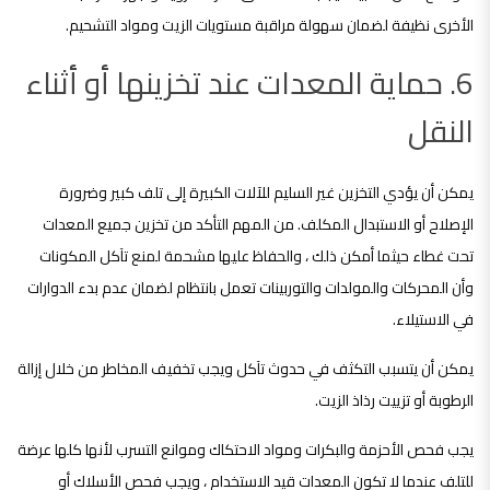
الأخرى نظيفة لضمان سهولة مراقبة مستويات الزيت ومواد التشحيم.
6. حماية المعدات عند تخزينها أو أثناء
النقل
يمكن أن يؤدي التخزين غير السليم للآلات الكبيرة إلى تلف كبير وضرورة
الإصلاح أو الاستبدال المكلف. من المهم التأكد من تخزين جميع المعدات
تحت غطاء حيثما أمكن ذلك ، والحفاظ عليها مشحمة لمنع تآكل المكونات
وأن المحركات والمولدات والتوربينات تعمل بانتظام لضمان عدم بدء الدوارات
في الاستيلاء.
يمكن أن يتسبب التكثف في حدوث تآكل ويجب تخفيف المخاطر من خلال إزالة
الرطوبة أو تزييت رذاذ الزيت.
يجب فحص الأحزمة والبكرات ومواد الاحتكاك وموانع التسرب لأنها كلها عرضة
للتلف عندما لا تكون المعدات قيد الاستخدام ، ويجب فحص الأسلاك أو