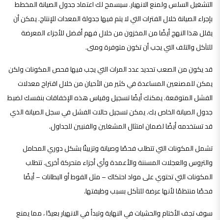
التشغيل السلس ولمنع الانهيار. سيسمح لك اعتماد جدول الصيانة المخطط
بإجراء الصيانة خلال الفترات التي لا يتم فيها جدولة المعدات للإنتاج. يمكن أن
يقلل هذا النهج أيضًا من المخزون من خلال فهم أفضل للأجزاء المعرضة
للتآكل والتلف التي يجب أن تكون متوفرة ومتى.
قد يكون من الصعب تحديد عدد المرات التي يجب فيها فحص المكونات ولكن
يمكن للمصنعين المساعدة في كثير من الأحيان من خلال اقتراح معدلات
الفشل المتوقعة. يمكنك أيضًا تسجيل وقياس هذه الإخفاقات بنفسك لضبط
جدول الصيانة الخاص بك. يمكن تسجيل حالات الفشل في سجل الصيانة الذي
قد تستخدمه أيضًا لضمان امتثال المشغلين والفنيين للجداول.
تشمل المكونات التي تتطلب فحصًا وصيانة وتزييتًا بشكل دوري المحامل
والتروس والعجلات المسننة والأعمدة وأي أجزاء متحركة أخرى. تتطلب
المكونات التي تحتوي على مواد احتكاك – مثل الفوط أو البطانات – أيضًا
فحصًا منتظمًا لأنها عرضة للتآكل بسبب وظيفتها.
سوف تجف الأختام والحشيات في النهاية وتبدأ في الانهيار بعيدًا ، مما يمنع