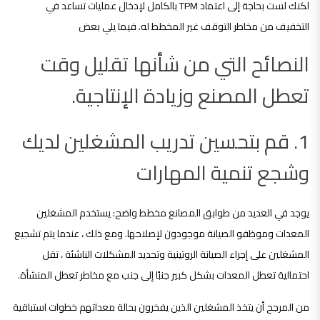
لكنك لست بحاجة إلى اعتماد TPM بالكامل لإدخال عمليات تساعد في
التخفيف من مخاطر التوقف غير المخطط له. فيما يلي بعض
النصائح التي من شأنها تقليل وقت
تعطل المصنع وزيادة الإنتاجية.
1. قم بتحسين تدريب المشغلين لديك
وشجع تنمية المهارات
يوجد في العديد من طوابق المصانع مخطط واضح: يستخدم المشغلين
المعدات وموظفو الصيانة موجودون لإصلاحها. ومع ذلك ، عندما يتم تشجيع
المشغلين على إجراء الصيانة الروتينية وتحديد المشكلات الناشئة ، تقل
احتمالية تعطل المعدات بشكل كبير جنبًا إلى جنب مع مخاطر تعطل المنشأة.
من المرجح أن يتخذ المشغلين الذين يفخرون بحالة معداتهم خطوات استباقية