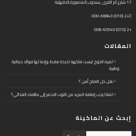
17
شارع أم القرى
,
سندوب
,
المنصورة
,
الدقهلية
+2 (010) 000-68843
+2 (010) 008-60540
المقالات
ثمرة الخوخ ليست فاكهه لذيذة فقط ،وإنما لها فوائد جمالية
وطبية
هل خل التفاح أمن ؟
لماذا يجب إضافة المزيد من التوت الاحمر إلى نظامك الغذائي؟
إبحث عن الماكينة
Search