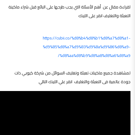
لقراءة مقال عن أهم الأسئلة التي يجب طرحها على البائع قبل شراء ماكينة
التعبئة والتغليف انقر على اللينك
https://cubii.co/%d8%b4%d8%b1%d8%a7%d8%a1-
%d9%85%d8%a7%d9%83%d9%8a%d9%86%d8%a9-
%d8%aa%d8%b9%d8%a8%d8%a6%d8%a9/
لمشاهدة جميع ماكينات تعبئة وتغليف السوائل من شركة كيوبي ذات
جودة عالمية فى التعبئة والتغليف انقر علي اللينك التالي