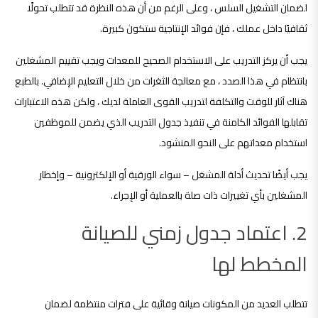
لضمان التشغيل السلس ، وعلى الرغم من أن هذه النظرة قد تتطلب تحولًا
ثقافيًا داخل عملك ، فإن فوائد الإنتاجية ستكون كبيرة.
يجب أن يركز التدريب على الاستخدام الصحيح للمعدات ويجب تقييم المشغلين
بانتظام في هذا الصدد ، مع معالجة الثغرات من خلال التعليم الإضافي. بالطبع
هناك آثار للوقت والتكلفة لتدريب القوى العاملة لديك ، ولكن هذه الاعتبارات
تقابلها الفوائد الكامنة في تنفيذ جدول التدريب الذي يضمن للموظفين
استخدام معداتهم على النحو المنشود.
يجب أيضًا تحديث أدلة المشغل – سواء الورقية أو الإلكترونية – وإخطار
المشغلين بأي تغييرات ذات صلة بالعملية أو الإجراء.
2. اعتماد جدول زمني للصيانة
المخطط لها
تتطلب العديد من المكونات صيانة وقائية على فترات منتظمة لضمان