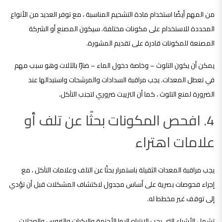
من المهم أيضًا استخدام مادة التشحيم المناسبة ، مع توفر العديد من الأنواع
المحددة للاستخدام على مكونات مختلفة. سيكون المصنع أو الشركة
المصنعة للمكونات قادرة على تقديم المشورة.
يمكن أن يكون التلوث – وخاصة دخول الماء – ضارًا بالآلات وهو سبب مهم
في تعطل المعدات. يجب مراقبة السدادات والمرشحات واستبدالها عند
الضرورة لمنع التلوث ، كما أن التزييت ضروري لتجنب التآكل.
4. افحص المكونات بحثًا عن تلف أو
علامات اهتراء
يجب مراقبة المعدات الثقيلة باستمرار بحثًا عن التلف وعلامات التآكل ، مع
إجراء فحوصات بصرية على أساس مجدول لاكتشاف المشكلات قبل أن تؤدي
إلى توقف غير مخطط له.
تشمل الأشياء التي يجب الانتباه إليها الأحزمة والبكرات والتروس والعجلات