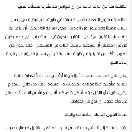
الكابلات بحثًا عن التلف الناجم عن أي قوارض قد تشارك منشأتك معها.
غالبًا ما يتم تخزين المعدات الجديدة تمامًا في ظروف غير مرضية حتى يصبح
التثبيت ممكنًا وقد يكون من المذهل مدى السرعة التي يمكن أن تتلف بها
الآلات عندما تكون بعيدًا عن الأنظار ولا تكون قيد الاستخدام. حتى عندما يكون
من غير المحتمل أن تستخدم شركتك الآلات في المستقبل ، فقد يكون من
المهم التأكد من تخزينها في ظروف مناسبة لأن أي تدهور قد يؤثر على قيمة
إعادة البيع.
يعتبر النقل المناسب للمعدات أمرًا مهمًا أيضًا ، ويجب عادةً تغطية الآلات
الكبيرة وتأمينها جيدًا وحماية المكونات من قسوة النقل من خلال استخدام
براغي التثبيت أو النقل حيثما أمكن ذلك. كما أنه يدفع لتأمين الآلات أثناء النقل
في حالة حدوث أي نوع من الحوادث.
حماية القوى العاملة الخاصة بك والبيئة
وتجدر الإشارة إلى أنه في حالة تحسين تدريب المشغل وتقليل احتمالية حدوث