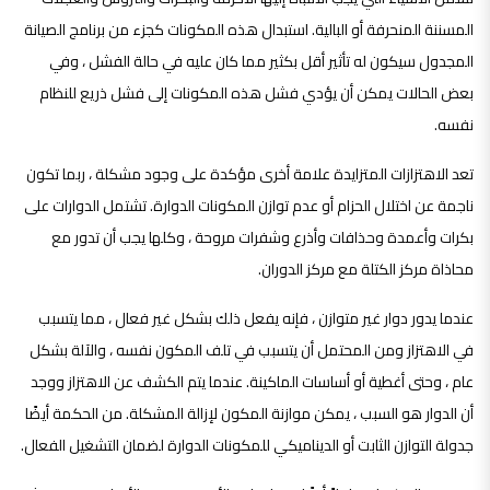
المسننة المنحرفة أو البالية. استبدال هذه المكونات كجزء من برنامج الصيانة
المجدول سيكون له تأثير أقل بكثير مما كان عليه في حالة الفشل ، وفي
بعض الحالات يمكن أن يؤدي فشل هذه المكونات إلى فشل ذريع للنظام
نفسه.
تعد الاهتزازات المتزايدة علامة أخرى مؤكدة على وجود مشكلة ، ربما تكون
ناجمة عن اختلال الحزام أو عدم توازن المكونات الدوارة. تشتمل الدوارات على
بكرات وأعمدة وحذافات وأذرع وشفرات مروحة ، وكلها يجب أن تدور مع
محاذاة مركز الكتلة مع مركز الدوران.
عندما يدور دوار غير متوازن ، فإنه يفعل ذلك بشكل غير فعال ، مما يتسبب
في الاهتزاز ومن المحتمل أن يتسبب في تلف المكون نفسه ، والآلة بشكل
عام ، وحتى أغطية أو أساسات الماكينة. عندما يتم الكشف عن الاهتزاز ووجد
أن الدوار هو السبب ، يمكن موازنة المكون لإزالة المشكلة. من الحكمة أيضًا
جدولة التوازن الثابت أو الديناميكي للمكونات الدوارة لضمان التشغيل الفعال.