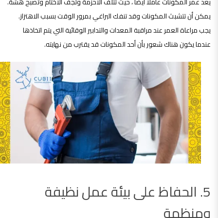
يعد عمر المكونات عاملاً أيضًا ، حيث تتلف الأحزمة وتجف الأختام وتصبح هشة.
يمكن أن تتشبث المكونات وقد تنفك البراغي بمرور الوقت بسبب الاهتزاز.
يجب مراعاة العمر عند مراقبة المعدات والتدابير الوقائية التي يتم اتخاذها
عندما يكون هناك شعور بأن أحد المكونات قد يقترب من نهايته.
5. الحفاظ على بيئة عمل نظيفة
ومنظمة