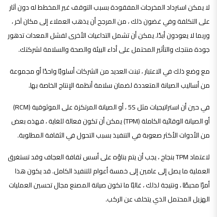
لا يمكن استرداد المخرجات المفقودة بسبب التوقف غير المخطط له دون آثار
على التكلفة وفي غضون ذلك ، من المرجح أن يذهب العملاء إلى مكان آخر ،
وربما لا يعودون أبدًا. يمكن أن تشمل التداعيات الأخرى لفشل المعدات تدهور
جودة منتجك والتأثير المحتمل على أداء البيئة والصحة والسلامة لشركتك.
مع وضع ذلك في الاعتبار ، تبنت العديد من الشركات أسلوبًا واحدًا أو مجموعة
من أساليب الصيانة المتعددة لضمان سلامة أنظمة الإنتاج الخاصة بها.
في حين أن استراتيجيات مثل 5S ، أو الصيانة المرتكزة على الموثوقية (RCM)
أو الصيانة الوقائية الكاملة (TPM) يمكن أن تكون فعالة للغاية ، فهذه بعض
من الأدوات الأكثر صعوبة في التنفيذ بسبب التحول في الثقافة المطلوبة.
لاعتماد TPM بنجاح ، يجب أن يتم بناؤه على أسس ثقافة العجاف وقد تستغرق
العملية ما يصل إلى عامين إلى خمسة أعوام للتنفيذ الكامل. قد يكون هذا
أمرًا محبطًا ، ونتيجة لذلك ، غالبًا ما تكون صيانة المصنع مجال تحسين العمليات
الهزيل المحتمل الذي يتخلف عن الركب.