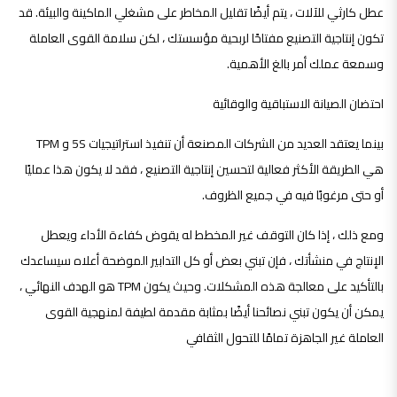
عطل كارثي للآلات ، يتم أيضًا تقليل المخاطر على مشغلي الماكينة والبيئة. قد
تكون إنتاجية التصنيع مفتاحًا لربحية مؤسستك ، لكن سلامة القوى العاملة
وسمعة عملك أمر بالغ الأهمية.
احتضان الصيانة الاستباقية والوقائية
بينما يعتقد العديد من الشركات المصنعة أن تنفيذ استراتيجيات 5S و TPM
هي الطريقة الأكثر فعالية لتحسين إنتاجية التصنيع ، فقد لا يكون هذا عمليًا
أو حتى مرغوبًا فيه في جميع الظروف.
ومع ذلك ، إذا كان التوقف غير المخطط له يقوض كفاءة الأداء ويعطل
الإنتاج في منشأتك ، فإن تبني بعض أو كل التدابير الموضحة أعلاه سيساعدك
بالتأكيد على معالجة هذه المشكلات. وحيث يكون TPM هو الهدف النهائي ،
يمكن أن يكون تبني نصائحنا أيضًا بمثابة مقدمة لطيفة لمنهجية القوى
العاملة غير الجاهزة تمامًا للتحول الثقافي