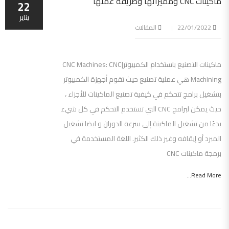
ماكينات CNC ومميزاتها وطريقه عملها
22
يناير
22/01/2022
المقالات
ماكينات التصنيع باستخدام الكمبيوتر|CNC Machines: CNC
Machining هي عملية تصنيع حيث تقوم أجهزة الكمبيوتر
بتشغيل برامج تتحكم في كيفية تصنيع الماكينات للأجزاء ،
حيث يمكن لبرامج CNC التي تستخدم التحكم في كل شيء
بدءًا من تشغيل الماكينة إلى سرعة الدوران و ايضا تشغيل
المبرد أو إيقافه وغير ذلك الكثير. اللغة المستخدمة في
برمجة ماكينات CNC
Read More...