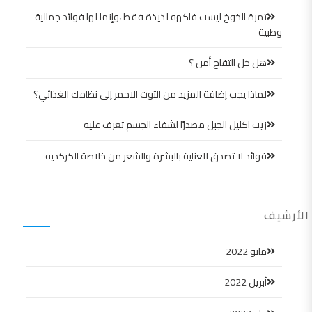
ثمرة الخوخ ليست فاكهه لذيذة فقط ،وإنما لها فوائد جمالية
وطبية
هل خل التفاح أمن ؟
لماذا يجب إضافة المزيد من التوت الاحمر إلى نظامك الغذائي؟
زيت اكليل الجبل مصدرًا لشفاء الجسم تعرف عليه
فوائد لا تصدق للعناية بالبشرة والشعر من خلاصة الكركديه
الأرشيف
مايو 2022
أبريل 2022