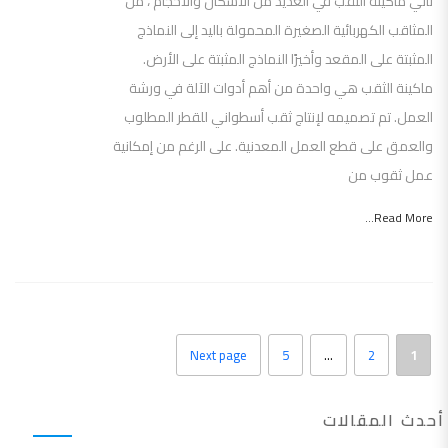
تأتي ماكينة الثقب في العديد من الأشكال والأحجام ، من
المثاقب الكهربائية الصغيرة المحمولة باليد إلى النماذج
المثبتة على المقعد وأخيرًا النماذج المثبتة على الأرض.
ماكينة الثقب هي واحدة من أهم أدوات الآلة في ورشة
العمل. تم تصميمه لإنتاج ثقب أسطواني للقطر المطلوب
والعمق على قطع العمل المعدنية. على الرغم من إمكانية
عمل ثقوب من
Read More...
Next page
5
…
2
1
أحدث المقالات