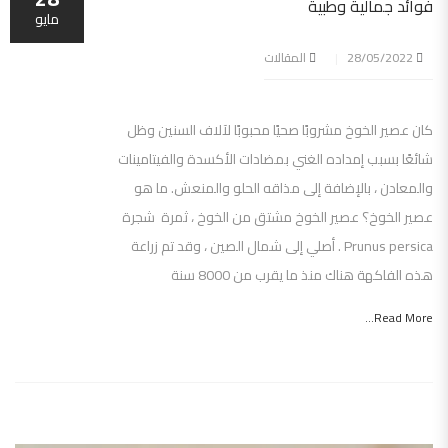
فوائد جمالية وطبية
مايو
28/05/2022
المقالات
كان عصير الخوخ مشروبًا صحيًا محبوبًا لآلاف السنين وظل
شائعًا بسبب إمداده الغني بمضادات الأكسدة والفيتامينات
والمعادن ، بالإضافة إلى مذاقه الحلو والمنعش. ما هو
عصير الخوخ؟ عصير الخوخ مشتق من الخوخ ، ثمرة شجرة
Prunus persica . أصلي إلى شمال الصين ، وقد تم زراعة
هذه الفاكهة هناك منذ ما يقرب من 8000 سنة
Read More...