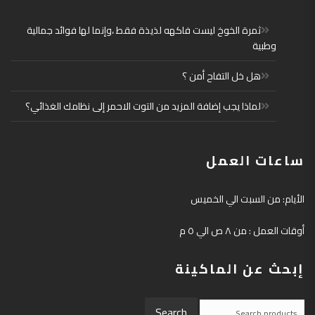
ثمرة الخوخ ليست فاكهه لذيذة فقط ،وإنما لها فوائد جمالية
وطبية
هل خل التفاح أمن ؟
لماذا يجب إضافة المزيد من التوت الاحمر إلى نظامك الغذائي؟
ساعات العمل
الأيام: من السبت الي الخميس
أوقات العمل : من ٨ ص الي ٥ م
إبحث عن الماكينة
Search
Search