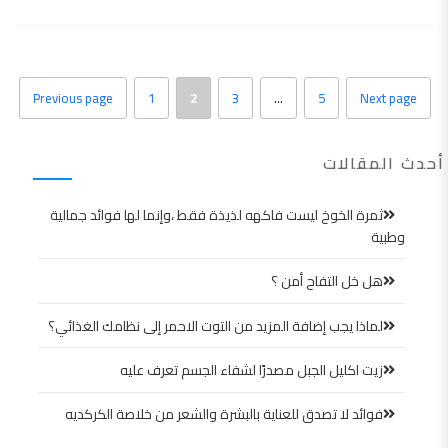
Previous page
1
2
3
…
5
Next page
أحدث المقالات
ثمرة الخوخ ليست فاكهه لذيذة فقط ،وإنما لها فوائد جمالية
وطبية
هل خل التفاح أمن ؟
لماذا يجب إضافة المزيد من التوت الاحمر إلى نظامك الغذائي؟
زيت اكليل الجبل مصدرًا لشفاء الجسم تعرف عليه
فوائد لا تصدق للعناية بالبشرة والشعر من خلاصة الكركديه