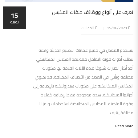
تعرف علي أنواع ووظائف حلقات المكبس
15
يونيو
15/06/2021
المقالات
يستخدم المعدن في جميع عمليات التصنيع الحديثة ولكنه
يتطلب أدوات قوية للتعامل معه.يعد المكبس الميكانيكي
أحد أكثر الخيارات شيوعًا.هذه الآلات القيمة لها مكونات
مختلفة وتأتي في العديد من الأصناف المختلفة. قد تحتوي
المكابس الميكانيكية على مكونات هيدروليكية بالإضافة إلى
أجزائها الميكانيكية. هذه موجودة فقط لإضافة كفاءة
وقوة الماكينة. للمكابس الميكانيكية استخدامات و مزايا
مختلفة يعُرف
Read More...