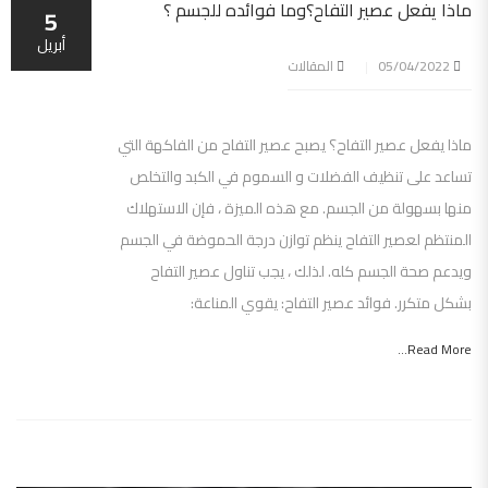
ماذا يفعل عصير التفاح؟وما فوائده للجسم ؟
5
أبريل
05/04/2022
المقالات
ماذا يفعل عصير التفاح؟ يصبح عصير التفاح من الفاكهة التي
تساعد على تنظيف الفضلات و السموم في الكبد والتخلص
منها بسهولة من الجسم. مع هذه الميزة ، فإن الاستهلاك
المنتظم لعصير التفاح ينظم توازن درجة الحموضة في الجسم
ويدعم صحة الجسم كله. لذلك ، يجب تناول عصير التفاح
بشكل متكرر. فوائد عصير التفاح: يقوي المناعة:
Read More...