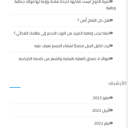
ثمرة الخوخ ليست فاكهه لذيذة فقط ،وإنما لها فوائد جمالية
وطبية
هل خل التفاح أمن ؟
لماذا يجب إضافة المزيد من التوت الاحمر إلى نظامك الغذائي؟
زيت اكليل الجبل مصدرًا لشفاء الجسم تعرف عليه
فوائد لا تصدق للعناية بالبشرة والشعر من خلاصة الكركديه
الأرشيف
مايو 2022
أبريل 2022
يناير 2022