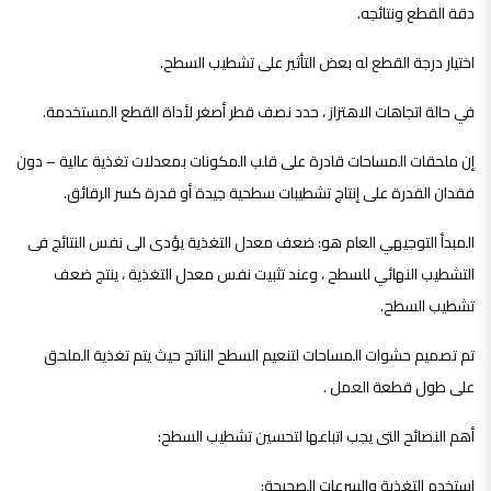
دقة القطع ونتائجه.
اختيار درجة القطع له بعض التأثير على تشطيب السطح.
في حالة اتجاهات الاهتزاز ، حدد نصف قطر أصغر لأداة القطع المستخدمة.
إن ملحقات المساحات قادرة على قلب المكونات بمعدلات تغذية عالية – دون
فقدان القدرة على إنتاج تشطيبات سطحية جيدة أو قدرة كسر الرقائق.
المبدأ التوجيهي العام هو:
ضعف معدل التغذية يؤدى الى نفس النتائج فى
التشطيب النهائي للسطح ، وعند تثبيت نفس معدل التغذية ، ينتج ضعف
تشطيب السطح.
تم تصميم حشوات المساحات لتنعيم السطح الناتج حيث يتم تغذية الملحق
على طول قطعة العمل .
أهم النصائح التى يجب اتباعها لتحسين تشطيب السطح:
استخدم التغذية والسرعات الصحيحة: