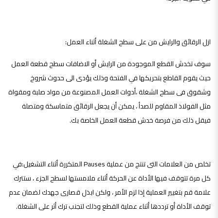
ازل الرقائق والرايش من على سطح الشغلة أثناء العمل:
سوف تخدش القطع الموجودة من الرايش أو الاضافات سطح قطعة العمل
حيث يقوم القاطع بتحريكها في الفتحة وذلك يؤدى الى حدوث شروخ
وشقوق فى سطح الشغلة ،أدوات العمل المصنوعة من مواد صلبة ومقواة
مثل الفولاذ المقاوم للصدأ ، يمكن أن يجعل الرقائق متماسكة ومتصلة
فيقل ذلك من فرصة خدش قطعة العمل الخاصة بك.
تخلص من العلامات التى تنتج من عملية Pauses المتكررة أثناء التشغيل:
في
كل مرة تتوقف فيها الأداة عن الحركة أثناء ملامستها لسطح الجزء ، ستترك
علامة قم بتغيير العملية إذا لزم الأمر ، ولكن ابذل قصارى جهدك لضمان عدم
توقف الأداة أو ترددها أثناء عملية القطع وذلك لتجنب ترك أثر على الشغلة.